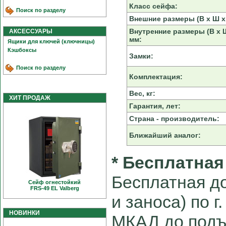
Класс сейфа:
Поиск по разделу
Внешние размеры (В х Ш х 
Внутренние размеры (В х Ш
АКСЕССУАРЫ
мм:
Ящики для ключей (ключницы)
Кэшбоксы
Замки:
Поиск по разделу
Комплектация:
Вес, кг:
ХИТ ПРОДАЖ
Гарантия, лет:
Страна - производитель:
Ближайший аналог:
* Бесплатная
Бесплатная до
Сейф огнестойкий
FRS-49 EL Valberg
и заноса) по г
НОВИНКИ
МКАД до подъ