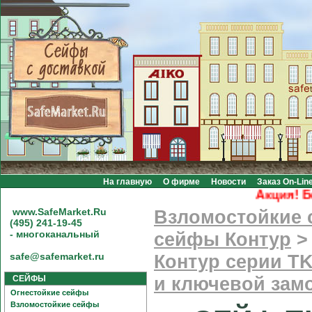
На главную
О фирме
Новости
Заказ On-Lin
Акция! Бесп
www.SafeMarket.Ru
Взломостойкие
(495) 241-19-45
- многоканальный
сейфы Контур
safe@safemarket.ru
Контур серии T
СЕЙФЫ
и ключевой замо
Огнестойкие сейфы
Взломостойкие сейфы