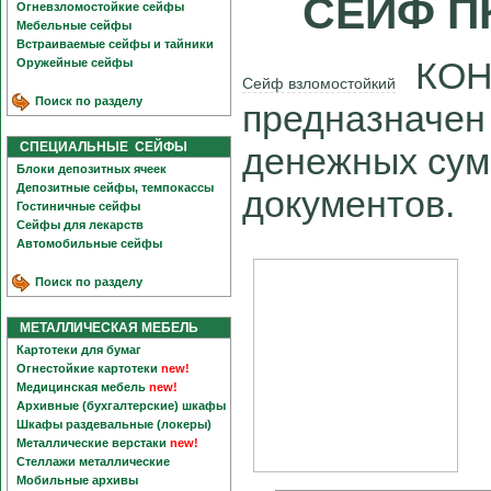
СЕЙФ П
Огневзломостойкие сейфы
Мебельные сейфы
Встраиваемые сейфы и тайники
КОНТ
Оружейные сейфы
Сейф взломостойкий
Поиск по разделу
предназначен
СПЕЦИАЛЬНЫЕ СЕЙФЫ
денежных сум
Блоки депозитных ячеек
Депозитные сейфы, темпокассы
документов.
Гостиничные сейфы
Сейфы для лекарств
Автомобильные сейфы
Поиск по разделу
МЕТАЛЛИЧЕСКАЯ МЕБЕЛЬ
Картотеки для бумаг
Огнестойкие картотеки
new!
Медицинская мебель
new!
Архивные (бухгалтерские) шкафы
Шкафы раздевальные (локеры)
Металлические верстаки
new!
Стеллажи металлические
Мобильные архивы