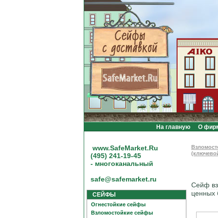
На главную
О фир
www.SafeMarket.Ru
Взломост
(ключево
(495) 241-19-45
- многоканальный
safe@safemarket.ru
Сейф вз
ценных 
СЕЙФЫ
Огнестойкие сейфы
Взломостойкие сейфы