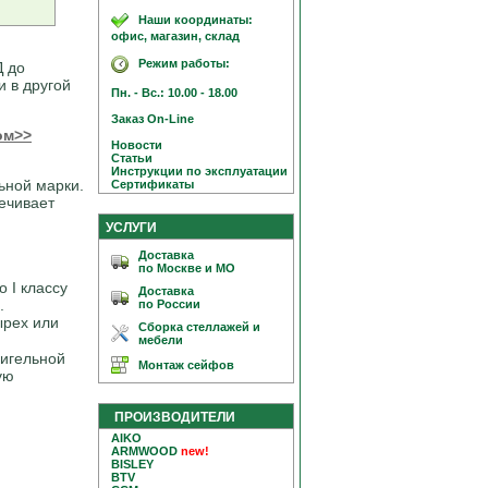
Наши координаты:
офис, магазин, склад
Режим работы:
Д до
и в другой
Пн. - Вс.: 10.00 - 18.00
Заказ On-Line
ом>>
Новости
Статьи
Инструкции по эксплуатации
ьной марки.
Сертификаты
ечивает
УСЛУГИ
Доставка
по Москве и МО
 I классу
Доставка
.
по России
ырех или
Сборка стеллажей и
мебели
ригельной
Монтаж сейфов
ую
ПРОИЗВОДИТЕЛИ
AIKO
ARMWOOD
new!
BISLEY
BTV