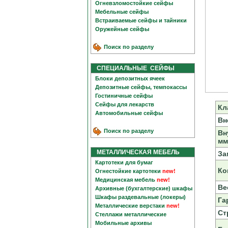
Огневзломостойкие сейфы
Мебельные сейфы
Встраиваемые сейфы и тайники
Оружейные сейфы
Поиск по разделу
СПЕЦИАЛЬНЫЕ СЕЙФЫ
Блоки депозитных ячеек
Депозитные сейфы, темпокассы
Гостиничные сейфы
Сейфы для лекарств
Кл
Автомобильные сейфы
Вн
Поиск по разделу
Вн
мм
МЕТАЛЛИЧЕСКАЯ МЕБЕЛЬ
За
Картотеки для бумаг
Ко
Огнестойкие картотеки
new!
Медицинская мебель
new!
Вес
Архивные (бухгалтерские) шкафы
Шкафы раздевальные (локеры)
Га
Металлические верстаки
new!
Ст
Стеллажи металлические
Мобильные архивы