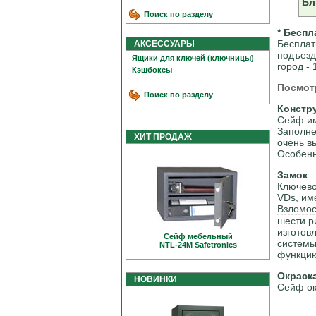
Бл
Поиск по разделу
* Беспл
Бесплат
АКСЕССУАРЫ
подъезд
Ящики для ключей (ключницы)
город - 
Кэшбоксы
Посмот
Поиск по разделу
Констр
Сейф им
Заполне
ХИТ ПРОДАЖ
очень в
Особенн
Замок
Ключево
VDs, им
Взломос
шести р
изготов
Сейф мебельный
системы
NTL-24M Safetronics
функци
Окраск
НОВИНКИ
Сейф ок