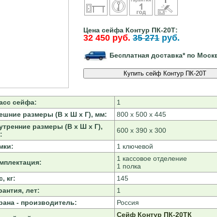
Цена сейфа Контур ПК-20Т:
32 450 руб.
35 271
руб.
Бесплатная доставка* по Моск
асс сейфа:
1
ешние размеры (В х Ш х Г), мм:
800 х 500 х 445
утренние размеры (В х Ш х Г),
600 х 390 х 300
:
мки:
1 ключевой
1 кассовое отделение
мплектация:
1 полка
, кг:
145
рантия, лет:
1
рана - производитель:
Россия
Сейф Контур ПК-20ТК