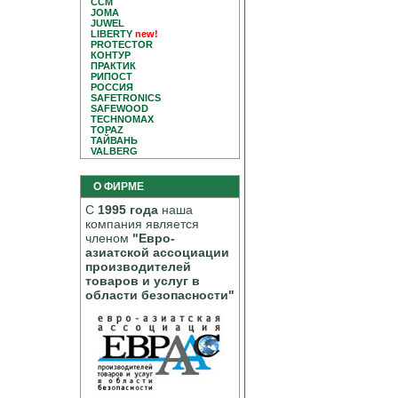
CCM
JOMA
JUWEL
LIBERTY
new!
PROTECTOR
КОНТУР
ПРАКТИК
РИПОСТ
РОССИЯ
SAFETRONICS
SAFEWOOD
TECHNOMAX
TOPAZ
ТАЙВАНЬ
VALBERG
О ФИРМЕ
С
1995 года
наша
компания является
членом
"Евро-
азиатской ассоциации
производителей
товаров и услуг в
области безопасности"