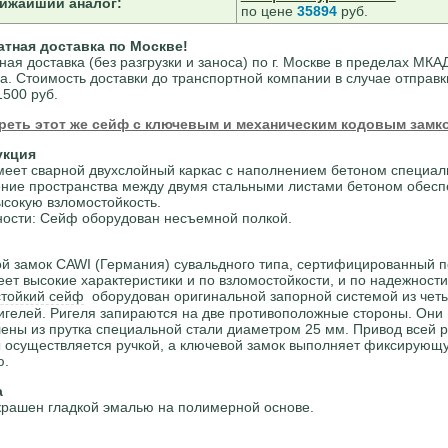
ижайший аналог:
по цене
35894
руб.
атная доставка по Москве!
ная доставка (без разгрузки и заноса) по г. Москве в пределах МКА
а. Стоимость доставки до транспортной компании в случае отправк
1500 руб.
реть этот же сейф с ключевым и механическим кодовым замк
укция
еет сварной двухслойный каркас с наполнением бетоном специал
ние пространства между двумя стальными листами бетоном обесп
ысокую взломостойкость.
ости: Сейф оборудован несъемной полкой.
й замок СAWI (Германия) сувальдного типа, сертифицированный по
еет высокие характеристики и по взломостойкости, и по надежности
тойкий сейф
оборудован оригинальной запорной системой из чет
игелей. Ригеля запираются на две противоположные стороны. Они
лены из прутка специальной стали диаметром 25 мм. Привод всей 
 осуществляется ручкой, а ключевой замок выполняет фиксирующ
ю.
а
рашен гладкой эмалью на полимерной основе.