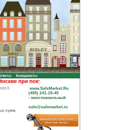
ответы
Координаты
ве при покупке на сумму от 20000 рублей.
ерии K
www.SafeMarket.Ru
(495) 241-19-45
- многоканальный
safe@safemarket.ru
ых сумм,