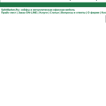
SafeMarket.Ru:
сейфы
и
металлическая офисная мебель
Прайс-лист
|
Заказ ON-LINE
|
Услуги
|
Статьи
|
Вопросы и ответы
|
О фирме
|
Ко