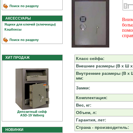
Поиск по разделу
АКСЕССУАРЫ
Вним
боль
Ящики для ключей (ключницы)
Кэшбоксы
помо
спра
Поиск по разделу
ХИТ ПРОДАЖ
Класс сейфа:
Внешние размеры (В х Ш х 
Внутренние размеры (В х Ш
мм:
Замки:
Комплектация:
Вес, кг:
Депозитный сейф
Объем, л:
ASD-19 Valberg
Гарантия, лет:
Страна - производитель:
НОВИНКИ