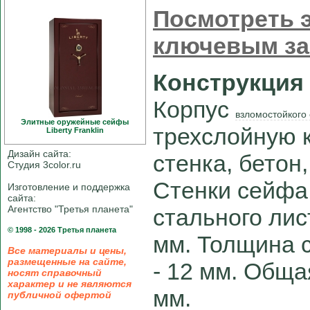
Посмотреть э
ключевым з
Конструкция
Корпус
взломостойкого
Элитные оружейные сейфы
трехслойную 
Liberty Franklin
Дизайн сайта:
стенка, бетон
Студия 3color.ru
Стенки сейфа
Изготовление и поддержка
сайта:
Агентство "Третья планета"
стального лис
© 1998 - 2026 Третья планета
мм. Толщина 
Все материалы и цены,
размещенные на сайте,
- 12 мм. Обща
носят справочный
характер и не являются
мм.
публичной офертой