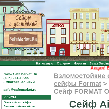
На главную
О фирме
Новости
Заказ On-Lin
Акция! Бесп
www.SafeMarket.Ru
Взломостойкие
(495) 241-19-45
- многоканальный
сейфы Format
>
safe@safemarket.ru
Сейф FORMAT Or
СЕЙФЫ
Сейф Ai
Огнестойкие сейфы
Взломостойкие сейфы