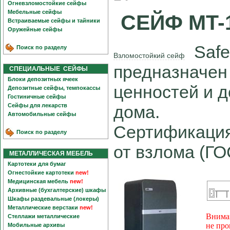
Огневзломостойкие сейфы
Мебельные сейфы
СЕЙФ MT-
Встраиваемые сейфы и тайники
Оружейные сейфы
Safet
Поиск по разделу
Взломостойкий сейф
предназначен 
СПЕЦИАЛЬНЫЕ СЕЙФЫ
Блоки депозитных ячеек
ценностей и д
Депозитные сейфы, темпокассы
Гостиничные сейфы
Сейфы для лекарств
дома.
Автомобильные сейфы
Сертификация
Поиск по разделу
от взлома (ГО
МЕТАЛЛИЧЕСКАЯ МЕБЕЛЬ
Картотеки для бумаг
Огнестойкие картотеки
new!
Медицинская мебель
new!
Архивные (бухгалтерские) шкафы
Шкафы раздевальные (локеры)
Металлические верстаки
new!
Вниман
Стеллажи металлические
не про
Мобильные архивы