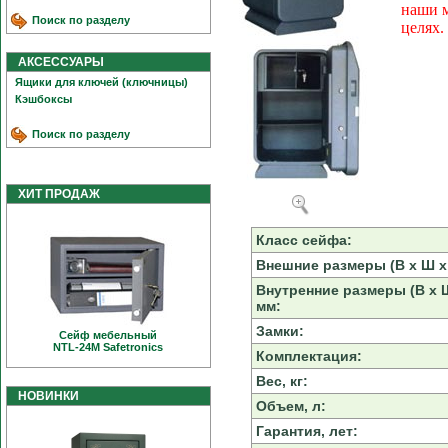
наши 
Поиск по разделу
целях.
АКСЕССУАРЫ
Ящики для ключей (ключницы)
Кэшбоксы
Поиск по разделу
ХИТ ПРОДАЖ
Класс сейфа:
Внешние размеры (В х Ш х 
Внутренние размеры (В х Ш
мм:
Замки:
Сейф мебельный
NTL-24M Safetronics
Комплектация:
Вес, кг:
НОВИНКИ
Объем, л:
Гарантия, лет: