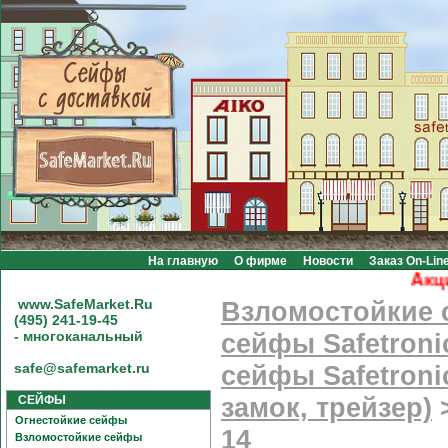
На главную
О фирме
Новости
Заказ On-Lin
Акция! 
www.SafeMarket.Ru
Взломостойкие
(495) 241-19-45
- многоканальный
сейфы Safetroni
safe@safemarket.ru
сейфы Safetroni
СЕЙФЫ
замок, трейзер)
Огнестойкие сейфы
14
Взломостойкие сейфы