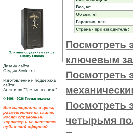
Вес, кг:
Объем, л:
Гарантия, лет:
Страна - производитель:
Посмотреть э
Элитные оружейные сейфы
Liberty Linсoln
ключевым за
Дизайн сайта:
Студия 3color.ru
Посмотреть э
Изготовление и поддержка
сайта:
механически
Агентство "Третья планета"
© 1998 - 2026 Третья планета
Посмотреть э
Все материалы и цены,
размещенные на сайте,
носят справочный
четырьмя по
характер и не являются
публичной офертой