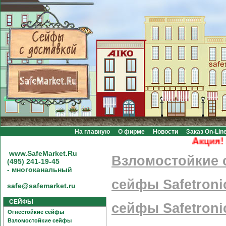
На главную
О фирме
Новости
Заказ On-Lin
Акция! Беспл
www.SafeMarket.Ru
Взломостойкие
(495) 241-19-45
- многоканальный
сейфы Safetroni
safe@safemarket.ru
СЕЙФЫ
сейфы Safetroni
Огнестойкие сейфы
Взломостойкие сейфы