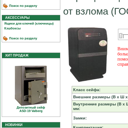
Поиск по разделу
от взлома (ГО
АКСЕССУАРЫ
Ящики для ключей (ключницы)
Кэшбоксы
Поиск по разделу
Вним
боль
ХИТ ПРОДАЖ
помо
спра
Класс сейфа:
Внешние размеры (В х Ш х 
Внутренние размеры (В х Ш
Депозитный сейф
мм:
ASD-19 Valberg
Замки:
НОВИНКИ
Комплектация: