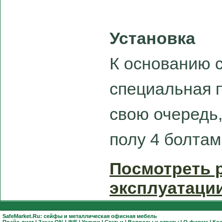
Установка
К основанию 
специальная п
свою очередь,
полу 4 болтам
Посмотреть 
эксплуатаци
SafeMarket.Ru:
сейфы
и
металлическая офисная мебель