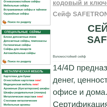
кодовый и ключ
Огневзломостойкие сейфы
Мебельные сейфы
Встраиваемые сейфы и тайники
Сейф SAFETRONI
Оружейные сейфы
Поиск по разделу
СЕЙ
СПЕЦИАЛЬНЫЕ СЕЙФЫ
SAF
Блоки депозитных ячеек
Депозитные сейфы, темпокассы
Гостиничные сейфы
Сейфы для лекарств
Автомобильные сейфы
Взломостойкий сейф
Поиск по разделу
14/4D предна
МЕТАЛЛИЧЕСКАЯ МЕБЕЛЬ
Картотеки для бумаг
денег, ценнос
Огнестойкие картотеки
new!
Медицинская мебель
new!
Архивные (бухгалтерские) шкафы
офисе и дома
Шкафы раздевальные (локеры)
Металлические верстаки
new!
Стеллажи металлические
Сертификация
Мобильные архивы