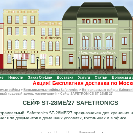
ме
Новости
Заказ On-Line
Доставка
Услуги
Статьи
Вопросы и 
Акция! Бесплатная доставка по Москве п
емые сейфы
>
Встраиваемые сейфы Safetronics
>
Встраиваемые сейфы Safetron
нный кодовый замок, мастер-ключ)
>
Сейф SAFETRONICS ST 28ME 27
СЕЙФ ST-28ME/27 SAFETRONICS
страиваемый
Safetronics ST-28ME/27 предназначен для хранения 
нег или документов в домашних условиях, гостиницах и в офисе.