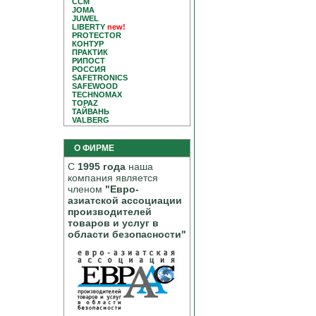
CCM
JOMA
JUWEL
LIBERTY
new!
PROTECTOR
КОНТУР
ПРАКТИК
РИПОСТ
РОССИЯ
SAFETRONICS
SAFEWOOD
TECHNOMAX
TOPAZ
ТАЙВАНЬ
VALBERG
О ФИРМЕ
С
1995 года
наша
компания является
членом
"Евро-
азиатской ассоциации
производителей
товаров и услуг в
области безопасности"