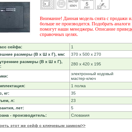
Внимание! Данная модель снята с продажи и
больше не производится. Подобрать аналоги
помогут наши менеджеры. Описание привед
справочных целях.
асс сейфа:
1
ешние размеры (В х Ш х Г), мм:
370 х 500 х 270
утренние размеры (В х Ш х Г),
280 х 420 х 195
:
электронный кодовый
мки:
мастер-ключ
мплектация:
1 полка
, кг:
35
ъем, л:
23
рантия, лет:
5
рана - производитель:
Словакия
реть этот же сейф с ключевым замком>>