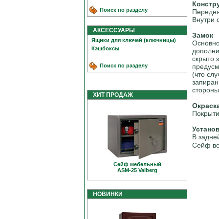
Констр
Поиск по разделу
Передня
Внутри 
АКСЕССУАРЫ
Замок
Ящики для ключей (ключницы)
Основно
Кэшбоксы
дополни
скрыто 
Поиск по разделу
предусм
(что сл
запиран
стороны
ХИТ ПРОДАЖ
Окраск
Покрыти
Устано
В задне
Сейф вс
Сейф мебельный
ASM-25 Valberg
НОВИНКИ