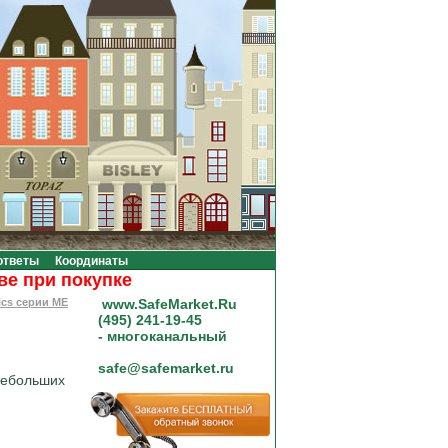
ответы
Координаты
ри покупке на сумму от 20000 рублей.
ics серии ME
www.SafeMarket.Ru
(495) 241-19-45
- многоканальный
safe@safemarket.ru
небольших