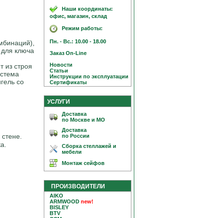
Наши координаты:
офис, магазин, склад
Режим работы:
Пн. - Вс.: 10.00 - 18.00
омбинаций),
 для ключа
Заказ On-Line
Новости
т из строя
Статьи
истема
Инструкции по эксплуатации
гель со
Сертификаты
УСЛУГИ
Доставка
по Москве и МО
Доставка
 стене.
по России
а.
Сборка стеллажей и
мебели
Монтаж сейфов
ПРОИЗВОДИТЕЛИ
AIKO
ARMWOOD
new!
BISLEY
BTV