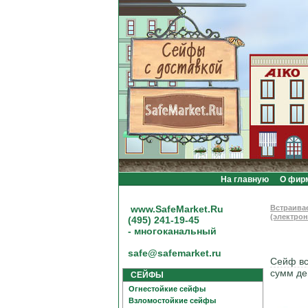
На главную
О фир
www.SafeMarket.Ru
Встраива
(электро
(495) 241-19-45
- многоканальный
safe@safemarket.ru
Сейф в
сумм де
СЕЙФЫ
Огнестойкие сейфы
Взломостойкие сейфы