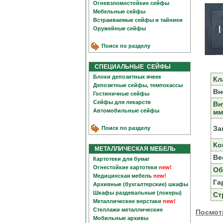
Огневзломостойкие сейфы
Мебельные сейфы
Встраиваемые сейфы и тайники
Оружейные сейфы
Поиск по разделу
СПЕЦИАЛЬНЫЕ СЕЙФЫ
Блоки депозитных ячеек
Кл
Депозитные сейфы, темпокассы
Вн
Гостиничные сейфы
Сейфы для лекарств
Вн
Автомобильные сейфы
мм
За
Поиск по разделу
Ко
МЕТАЛЛИЧЕСКАЯ МЕБЕЛЬ
Вес
Картотеки для бумаг
Огнестойкие картотеки
new!
Об
Медицинская мебель
new!
Га
Архивные (бухгалтерские) шкафы
Шкафы раздевальные (локеры)
Ст
Металлические верстаки
new!
Стеллажи металлические
Посмот
Мобильные архивы