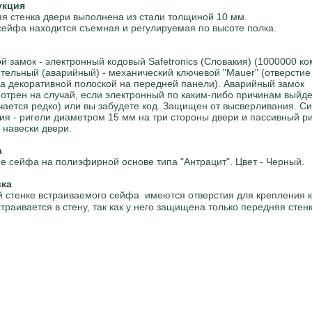
укция
я стенка двери выполнена из стали толщиной 10 мм.
сейфа находится съемная и регулируемая по высоте полка.
й замок - электронный кодовый Safetronics (Словакия) (1000000 к
тельный (аварийный) - механический ключевой "Mauer" (отверстие
за декоративной полоской на передней панели). Аварийный замок
отрен на случай, если электронный по каким-либо причинам выйде
учается редко) или вы забудете код. Защищен от высверливания. С
ия - ригели диаметром 15 мм на три стороны двери и пассивный ри
 навески двери.
а
е сейфа на полиэфирной основе типа "Антрацит". Цвет - Черный.
вка
й стенке
встраиваемого сейфа
имеются отверстия для крепления к
траивается в стену, так как у него защищена только передняя стенк