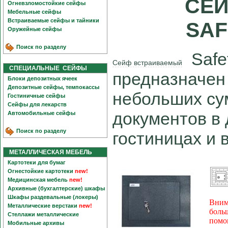
СЕЙ
Огневзломостойкие сейфы
Мебельные сейфы
Встраиваемые сейфы и тайники
SAF
Оружейные сейфы
Поиск по разделу
Safet
Сейф встраиваемый
СПЕЦИАЛЬНЫЕ СЕЙФЫ
предназначен
Блоки депозитных ячеек
Депозитные сейфы, темпокассы
небольших су
Гостиничные сейфы
Сейфы для лекарств
документов в
Автомобильные сейфы
Поиск по разделу
гостиницах и 
МЕТАЛЛИЧЕСКАЯ МЕБЕЛЬ
Картотеки для бумаг
Огнестойкие картотеки
new!
Медицинская мебель
new!
Архивные (бухгалтерские) шкафы
Шкафы раздевальные (локеры)
Вним
Металлические верстаки
new!
боль
Стеллажи металлические
помо
Мобильные архивы