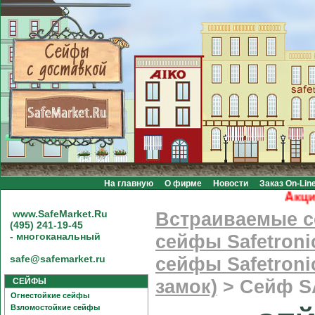
На главную
О фирме
Новости
Заказ On-Lin
Акция! 
www.SafeMarket.Ru
Встраиваемые 
(495) 241-19-45
- многоканальный
сейфы Safetroni
safe@safemarket.ru
сейфы Safetroni
СЕЙФЫ
замок)
>
Сейф S
Огнестойкие сейфы
Взломостойкие сейфы