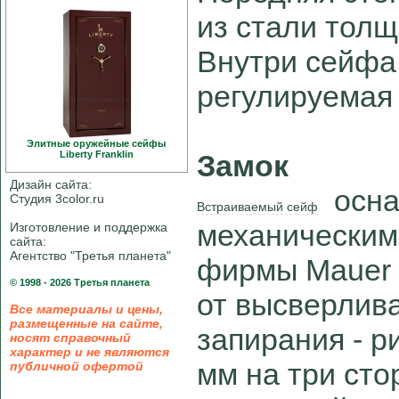
из стали толщ
Внутри сейфа
регулируемая 
Элитные оружейные сейфы
Liberty Franklin
Замок
Дизайн сайта:
осна
Студия 3color.ru
Встраиваемый сейф
механическим
Изготовление и поддержка
сайта:
Агентство "Третья планета"
фирмы Mauer 
© 1998 - 2026 Третья планета
от высверлив
Все материалы и цены,
размещенные на сайте,
запирания - р
носят справочный
характер и не являются
мм на три сто
публичной офертой