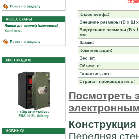
спра
Поиск по разделу
Класс сейфа:
АКСЕССУАРЫ
Внешние размеры (В х Ш х 
Ящики для ключей (ключницы)
Внутренние размеры (В х Ш
Кэшбоксы
мм:
Поиск по разделу
Замки:
Комплектация:
Вес, кг:
ХИТ ПРОДАЖ
Объем, л:
Гарантия, лет:
Страна - производитель:
Посмотреть э
электронным
Сейф огнестойкий
FRS-49 EL Valberg
Конструкция
НОВИНКИ
Передняя сте