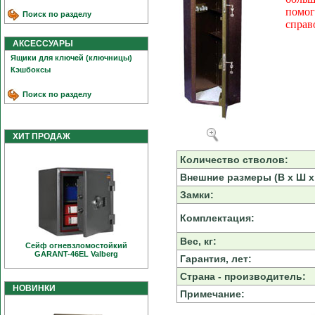
помог
Поиск по разделу
справ
АКСЕССУАРЫ
Ящики для ключей (ключницы)
Кэшбоксы
Поиск по разделу
ХИТ ПРОДАЖ
Количество стволов:
Внешние размеры (В х Ш х 
Замки:
Комплектация:
Вес, кг:
Сейф огневзломостойкий
GARANT-46EL Valberg
Гарантия, лет:
Страна - производитель:
НОВИНКИ
Примечание: