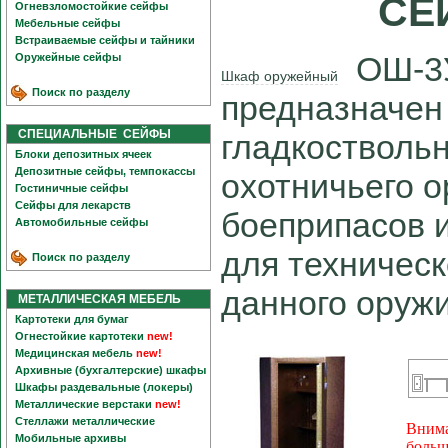
СЕ
Огневзломостойкие сейфы
Мебельные сейфы
Встраиваемые сейфы и тайники
ОШ-3У
Оружейные сейфы
Шкаф оружейный
Поиск по разделу
предназначен
СПЕЦИАЛЬНЫЕ СЕЙФЫ
гладкоствольн
Блоки депозитных ячеек
Депозитные сейфы, темпокассы
охотничьего о
Гостиничные сейфы
Сейфы для лекарств
боеприпасов 
Автомобильные сейфы
для техничес
Поиск по разделу
данного оружи
МЕТАЛЛИЧЕСКАЯ МЕБЕЛЬ
Картотеки для бумаг
Огнестойкие картотеки
new!
Медицинская мебель
new!
Архивные (бухгалтерские) шкафы
Шкафы раздевальные (локеры)
Металлические верстаки
new!
Стеллажи металлические
Внима
Мобильные архивы
больш