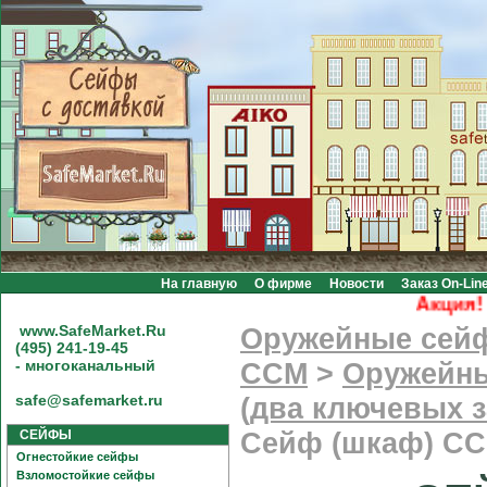
На главную
О фирме
Новости
Заказ On-Lin
Акция! Бе
www.SafeMarket.Ru
Оружейные сей
(495) 241-19-45
- многоканальный
CCM
>
Оружейны
safe@safemarket.ru
(два ключевых з
СЕЙФЫ
Сейф (шкаф) С
Огнестойкие сейфы
Взломостойкие сейфы