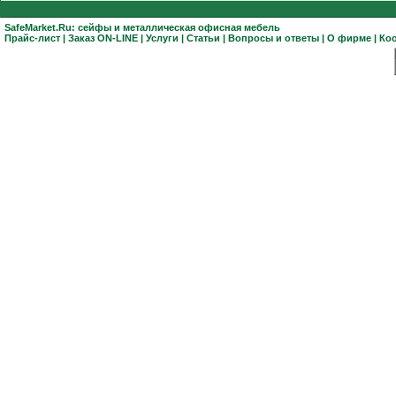
SafeMarket.Ru:
сейфы
и
металлическая офисная мебель
Прайс-лист
|
Заказ ON-LINE
|
Услуги
|
Статьи
|
Вопросы и ответы
|
О фирме
|
Ко