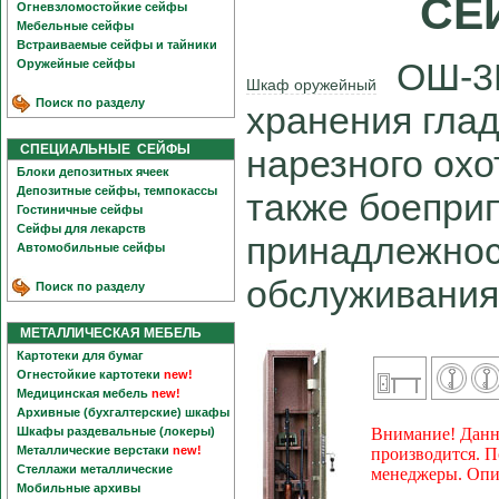
СЕ
Огневзломостойкие сейфы
Мебельные сейфы
Встраиваемые сейфы и тайники
ОШ-3П
Оружейные сейфы
Шкаф оружейный
Поиск по разделу
хранения глад
СПЕЦИАЛЬНЫЕ СЕЙФЫ
нарезного охо
Блоки депозитных ячеек
Депозитные сейфы, темпокассы
также боепри
Гостиничные сейфы
Сейфы для лекарств
принадлежнос
Автомобильные сейфы
обслуживания
Поиск по разделу
МЕТАЛЛИЧЕСКАЯ МЕБЕЛЬ
Картотеки для бумаг
Огнестойкие картотеки
new!
Медицинская мебель
new!
Архивные (бухгалтерские) шкафы
Шкафы раздевальные (локеры)
Внимание! Данна
Металлические верстаки
new!
производится. П
Стеллажи металлические
менеджеры. Опи
Мобильные архивы