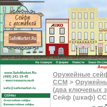
На главную
О фирме
Новости
Заказ On-Lin
Акция!
www.SafeMarket.Ru
Оружейные сей
(495) 241-19-45
- многоканальный
CCM
>
Оружейны
safe@safemarket.ru
(два ключевых з
СЕЙФЫ
Сейф (шкаф) С
Огнестойкие сейфы
Взломостойкие сейфы