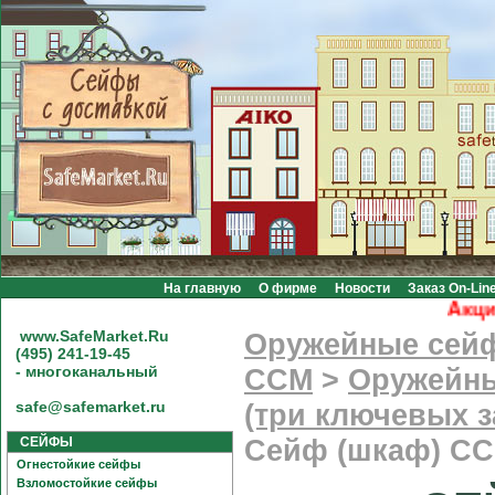
На главную
О фирме
Новости
Заказ On-Lin
Акция! 
www.SafeMarket.Ru
Оружейные сей
(495) 241-19-45
- многоканальный
CCM
>
Оружейны
safe@safemarket.ru
(три ключевых з
СЕЙФЫ
Сейф (шкаф) С
Огнестойкие сейфы
Взломостойкие сейфы