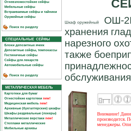
СЕ
Огневзломостойкие сейфы
Мебельные сейфы
Встраиваемые сейфы и тайники
ОШ-2Г
Оружейные сейфы
Шкаф оружейный
Поиск по разделу
хранения глад
СПЕЦИАЛЬНЫЕ СЕЙФЫ
нарезного охо
Блоки депозитных ячеек
Депозитные сейфы, темпокассы
также боепри
Гостиничные сейфы
Сейфы для лекарств
принадлежнос
Автомобильные сейфы
обслуживания
Поиск по разделу
МЕТАЛЛИЧЕСКАЯ МЕБЕЛЬ
Картотеки для бумаг
Огнестойкие картотеки
new!
Медицинская мебель
new!
Архивные (бухгалтерские) шкафы
Шкафы раздевальные (локеры)
Внимание! Данна
Металлические верстаки
new!
производится. П
Стеллажи металлические
менеджеры. Опис
Мобильные архивы