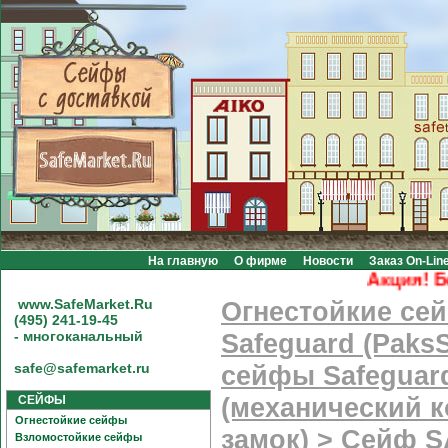
На главную
О фирме
Новости
Заказ On-Lin
Акция! Беспл
www.SafeMarket.Ru
Огнестойкие се
(495) 241-19-45
- многоканальный
Safeguard (PaksS
safe@safemarket.ru
сейфы Safeguard
СЕЙФЫ
(механический 
Огнестойкие сейфы
замок)
>
Сейф 
Взломостойкие сейфы