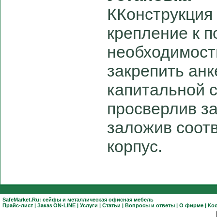
ККонструкция
крепление к п
необходимост
закрепить ан
капитальной 
просверлив з
заложив соот
корпус.
SafeMarket.Ru:
сейфы
и
металлическая офисная мебель
Прайс-лист
|
Заказ ON-LINE
|
Услуги
|
Статьи
|
Вопросы и ответы
|
О фирме
|
Ко