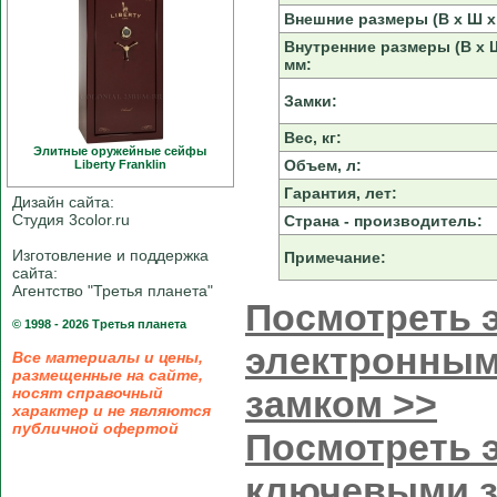
Внешние размеры (В х Ш х 
Внутренние размеры (В х Ш
мм:
Замки:
Вес, кг:
Элитные оружейные сейфы
Объем, л:
Liberty Franklin
Гарантия, лет:
Дизайн сайта:
Студия 3color.ru
Страна - производитель:
Изготовление и поддержка
Примечание:
сайта:
Агентство "Третья планета"
Посмотреть э
© 1998 - 2026 Третья планета
электронным
Все материалы и цены,
размещенные на сайте,
замком >>
носят справочный
характер и не являются
публичной офертой
Посмотреть э
ключевыми 