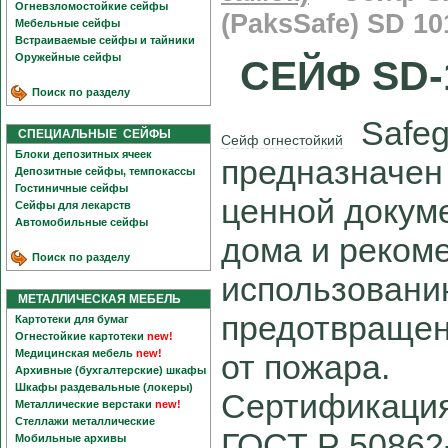
Огневзломостойкие сейфы
(PaksSafe) SD 10
Мебельные сейфы
Встраиваемые сейфы и тайники
Оружейные сейфы
СЕЙФ SD-
Поиск по разделу
Safeg
СПЕЦИАЛЬНЫЕ СЕЙФЫ
Сейф огнестойкий
Блоки депозитных ячеек
предназначен 
Депозитные сейфы, темпокассы
Гостиничные сейфы
ценной докум
Сейфы для лекарств
Автомобильные сейфы
дома и реком
Поиск по разделу
использовани
МЕТАЛЛИЧЕСКАЯ МЕБЕЛЬ
предотвращен
Картотеки для бумаг
Огнестойкие картотеки
new!
Медицинская мебель
new!
от пожара.
Архивные (бухгалтерские) шкафы
Шкафы раздевальные (локеры)
Сертификация
Металлические верстаки
new!
Стеллажи металлические
ГОСТ Р 50862-
Мобильные архивы