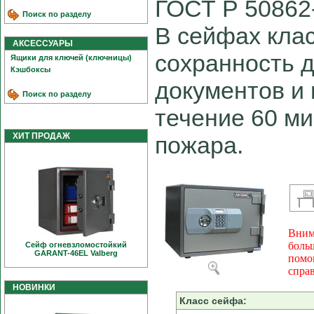
ГОСТ Р 50862-
Поиск по разделу
В сейфах клас
АКСЕССУАРЫ
сохранность 
Ящики для ключей (ключницы)
Кэшбоксы
документов и 
Поиск по разделу
течение 60 ми
ХИТ ПРОДАЖ
пожара.
Вним
боль
Сейф огневзломостойкий
GARANT-46EL Valberg
помо
спра
НОВИНКИ
Класс сейфа: