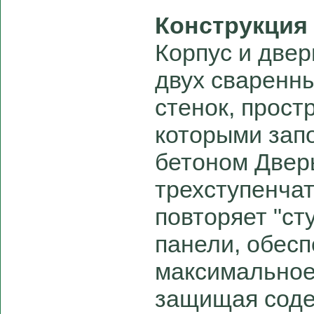
Конструкция
Корпус и две
двух сваренн
стенок, прост
которыми зап
бетоном Двер
трехступенча
повторяет "ст
панели, обес
максимальное
защищая соде