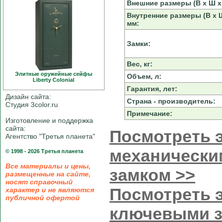
Внешние размеры (В х Ш х 
Внутренние размеры (В х Ш
мм:
Замки:
Вес, кг:
Элитные оружейные сейфы
Объем, л:
Liberty Colonial
Гарантия, лет:
Дизайн сайта:
Страна - производитель:
Студия 3color.ru
Примечание:
Изготовление и поддержка
сайта:
Посмотреть э
Агентство "Третья планета"
механически
© 1998 - 2026 Третья планета
Все материалы и цены,
замком >>
размещенные на сайте,
носят справочный
Посмотреть э
характер и не являются
публичной офертой
ключевыми 