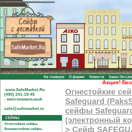
На главную
О фирме
Новости
Заказ On-Lin
Акция! Бесплатн
www.SafeMarket.Ru
Огнестойкие се
(495) 241-19-45
- многоканальный
Safeguard (PaksS
safe@safemarket.ru
сейфы Safeguard
СЕЙФЫ
(электронный к
Огнестойкие сейфы
>
Сейф SAFEGUA
Взломостойкие сейфы