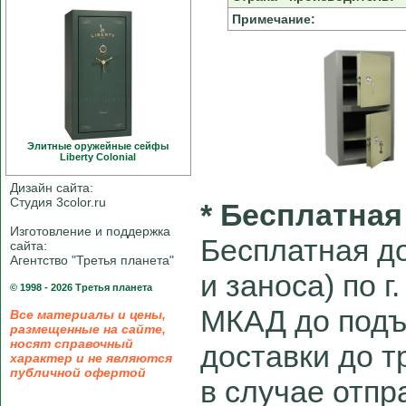
Примечание:
Элитные оружейные сейфы
Liberty Colonial
Дизайн сайта:
Студия 3color.ru
* Бесплатная
Изготовление и поддержка
Бесплатная до
сайта:
Агентство "Третья планета"
и заноса) по г
© 1998 - 2026 Третья планета
МКАД до подъ
Все материалы и цены,
размещенные на сайте,
носят справочный
доставки до 
характер и не являются
публичной офертой
в случае отпра