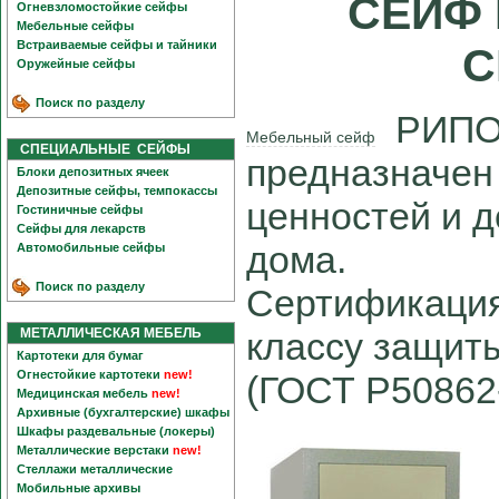
СЕЙФ 
Огневзломостойкие сейфы
Мебельные сейфы
Встраиваемые сейфы и тайники
С
Оружейные сейфы
Поиск по разделу
РИПОС
Мебельный сейф
СПЕЦИАЛЬНЫЕ СЕЙФЫ
предназначен 
Блоки депозитных ячеек
Депозитные сейфы, темпокассы
ценностей и д
Гостиничные сейфы
Сейфы для лекарств
дома.
Автомобильные сейфы
Поиск по разделу
Сертификация
МЕТАЛЛИЧЕСКАЯ МЕБЕЛЬ
классу защиты
Картотеки для бумаг
Огнестойкие картотеки
new!
(ГОСТ Р50862
Медицинская мебель
new!
Архивные (бухгалтерские) шкафы
Шкафы раздевальные (локеры)
Металлические верстаки
new!
Стеллажи металлические
Мобильные архивы