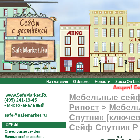
На главную
О фирме
Новости
Заказ On-Lin
Акция! Беспл
www.SafeMarket.Ru
Мебельные сей
(495) 241-19-45
- многоканальный
Рипост
>
Мебель
safe@safemarket.ru
Спутник (ключев
СЕЙФЫ
Сейф Спутник Р
Огнестойкие сейфы
Взломостойкие сейфы