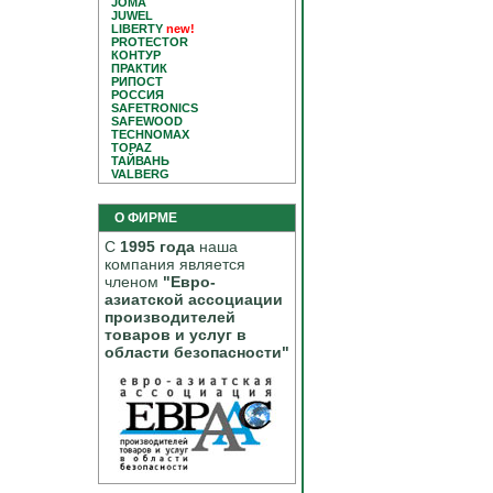
JOMA
JUWEL
LIBERTY
new!
PROTECTOR
КОНТУР
ПРАКТИК
РИПОСТ
РОССИЯ
SAFETRONICS
SAFEWOOD
TECHNOMAX
TOPAZ
ТАЙВАНЬ
VALBERG
О ФИРМЕ
С
1995 года
наша
компания является
членом
"Евро-
азиатской ассоциации
производителей
товаров и услуг в
области безопасности"