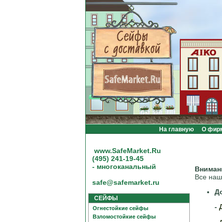
На главную
О фир
www.SafeMarket.Ru
(495) 241-19-45
- многоканальный
Вниман
Все наш
safe@safemarket.ru
Д
СЕЙФЫ
-
Огнестойкие сейфы
Взломостойкие сейфы