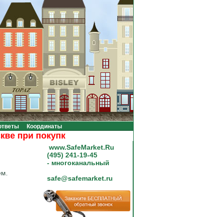
ответы
Координаты
 при покупке на сумму от 20000 рублей.
www.SafeMarket.Ru
(495) 241-19-45
- многоканальный
ем.
safe@safemarket.ru