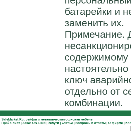
персональный 
батарейки и н
заменить их.
Примечание. 
несанкционир
содержимому 
настоятельно
ключ аварийн
отдельно от с
комбинации.
SafeMarket.Ru:
сейфы
и
металлическая офисная мебель
Прайс-лист
|
Заказ ON-LINE
|
Услуги
|
Статьи
|
Вопросы и ответы
|
О фирме
|
Ко