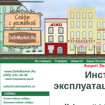
На главную
О фирме
Новости
Заказ On-Lin
Акция! Бесплат
www.SafeMarket.Ru
Инс
(495) 241-19-45
- многоканальный
эксплуата
safe@safemarket.ru
СЕЙФЫ
Огнестойкие сейфы
Взломостойкие сейфы