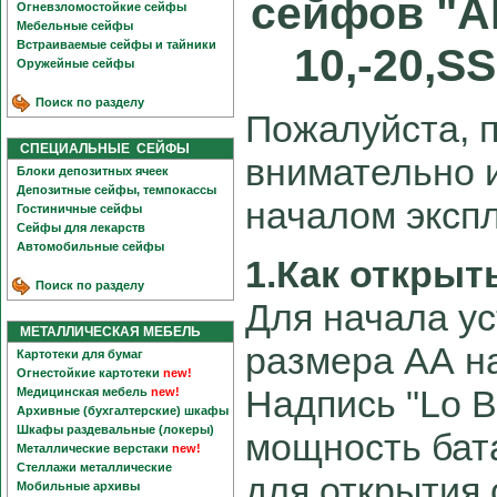
сейфов "A
Огневзломостойкие сейфы
Мебельные сейфы
Встраиваемые сейфы и тайники
10,-20,S
Оружейные сейфы
Поиск по разделу
Пожалуйста, 
СПЕЦИАЛЬНЫЕ СЕЙФЫ
внимательно 
Блоки депозитных ячеек
Депозитные сейфы, темпокассы
началом эксп
Гостиничные сейфы
Сейфы для лекарств
Автомобильные сейфы
1.Как открыт
Поиск по разделу
Для начала ус
МЕТАЛЛИЧЕСКАЯ МЕБЕЛЬ
размера АА н
Картотеки для бумаг
Огнестойкие картотеки
new!
Надпись "Lo B
Медицинская мебель
new!
Архивные (бухгалтерские) шкафы
Шкафы раздевальные (локеры)
мощность бат
Металлические верстаки
new!
Стеллажи металлические
для открытия 
Мобильные архивы