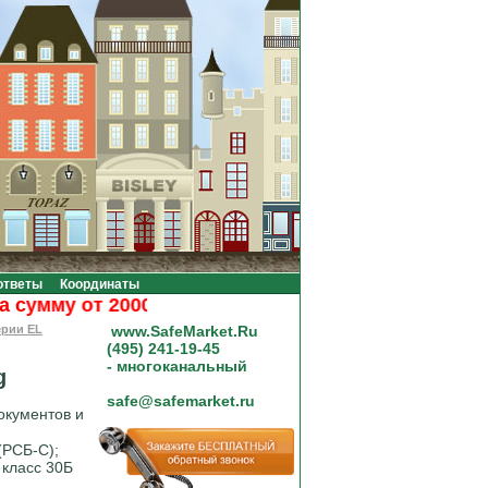
ответы
Координаты
мму от 20000 рублей.
ерии EL
www.SafeMarket.Ru
(495) 241-19-45
- многоканальный
g
safe@safemarket.ru
окументов и
(РСБ-С);
 класс 30Б