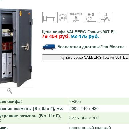
Цена сейфа VALBERG Гранит-90Т EL:
79 454 руб.
93 475
руб.
Бесплатная доставка* по Москве.
асс сейфа:
2+30Б
ешние размеры (В х Ш х Г), мм:
900 х 440 х 430
утренние размеры (В х Ш х Г),
822 х 364 х 300
:
мки:
электронный кодовый