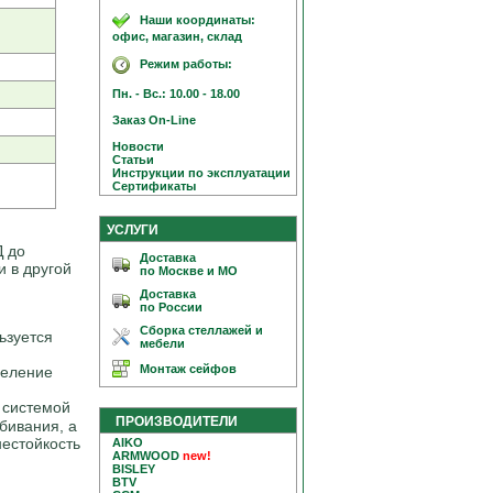
Наши координаты:
офис, магазин, склад
Режим работы:
Пн. - Вс.: 10.00 - 18.00
Заказ On-Line
Новости
Статьи
Инструкции по эксплуатации
Сертификаты
УСЛУГИ
Д до
Доставка
и в другой
по Москве и МО
Доставка
по России
Сборка стеллажей и
ьзуется
мебели
Монтаж сейфов
деление
 системой
ПРОИЗВОДИТЕЛИ
бивания, а
нестойкость
AIKO
ARMWOOD
new!
BISLEY
BTV