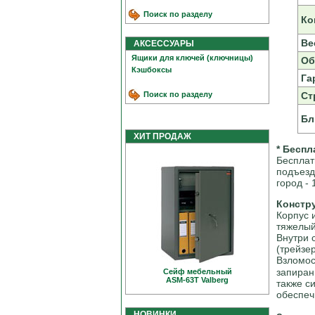
Поиск по разделу
Ко
Вес
АКСЕССУАРЫ
Ящики для ключей (ключницы)
Об
Кэшбоксы
Га
Поиск по разделу
Ст
Бл
ХИТ ПРОДАЖ
* Беспл
Бесплат
подъезд
город - 
Констр
Корпус 
тяжелый
Внутри 
(трейзер
Взломо
запиран
Сейф мебельный
ASM-63T Valberg
также с
обеспеч
НОВИНКИ