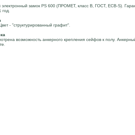
 электронный замок PS 600 (ПРОМЕТ, класс В, ГОСТ, ECB-S). Гара
1 год.
а
Цвет - "структурированный графит".
вка
отрена возможность анкерного крепления сейфов к полу. Анкерный
те.