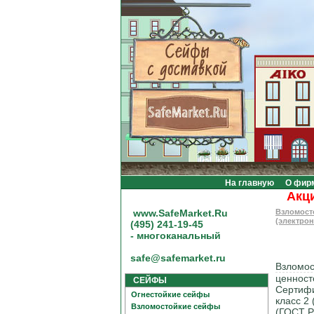
На главную
О фир
Акция! 
www.SafeMarket.Ru
Взломост
(электро
(495) 241-19-45
- многоканальный
safe@safemarket.ru
Взломо
ценносте
СЕЙФЫ
Сертифи
Огнестойкие сейфы
класс 2
Взломостойкие сейфы
(ГОСТ Р