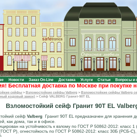
ме
Новости
Заказ On-Line
Доставка
Услуги
Статьи
Вопросы и 
Бесплатная доставка по Москве при покупке на су
ойкие сейфы
>
Взломостойкие сейфы Valberg
>
Взломостойкие сейфы Valberg с
нный кодовый замок)
>
Сейф VALBERG Гранит-90Т EL
Взломостойкий сейф Гранит 90Т EL Valber
стойкий сейф
Valberg
Гранит 90Т EL предназначен для хранения д
й, как дома, так и в офисе.
цирован на устойчивость к взлому по ГОСТ Р 50862-2012: класс 1 
 (ГОСТ Р), огнестойкость по ГОСТ Р 50862-2012: класс 30Б (РСБ-С),
).