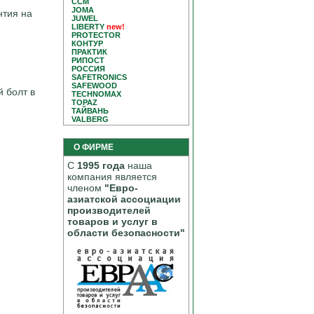
CCM
JOMA
нтия на
JUWEL
LIBERTY
new!
PROTECTOR
КОНТУР
ПРАКТИК
РИПОСТ
РОССИЯ
SAFETRONICS
SAFEWOOD
 болт в
TECHNOMAX
TOPAZ
ТАЙВАНЬ
VALBERG
О ФИРМЕ
С
1995 года
наша
компания является
членом
"Евро-
азиатской ассоциации
производителей
товаров и услуг в
области безопасности"