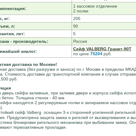
1 кассовое отделение
мплектация:
2 полки
, кг:
205
ъем, л:
90
рантия, лет:
5
рана - производитель:
Россия
Сейф VALBERG Гранит-90Т
ижайший аналог:
по цене
75204
руб.
атная доставка по Москве!
ная доставка (без разгрузки и заноса) по г. Москве в пределах МКА
а. Стоимость доставки до транспортной компании в случае отправк
1500 руб.
укция
и дверь сейфа заливные, при заливке двери и корпуса сейфа испол
 бетон. Толщина стенок - 40 мм.
сейфа находятся 2 регулируемые полки и запираемое кассовое от
).
стойкий
сейф Valberg
оснащен 3-х сторонней усиленной ригельной
ия. Предусмотрена защита замка и ригелей от высверливания и вы
истема блокировки ригельного механизма при выбивании замка. Ог
ивают термоактивные прокладки.