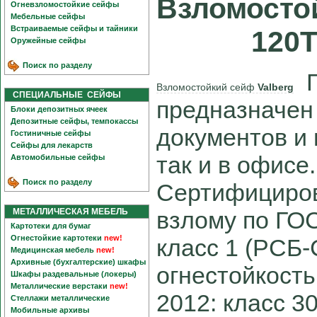
Взломосто
Огневзломостойкие сейфы
Мебельные сейфы
Встраиваемые сейфы и тайники
120Т
Оружейные сейфы
Поиск по разделу
Г
Взломостойкий сейф
Valberg
СПЕЦИАЛЬНЫЕ СЕЙФЫ
предназначен
Блоки депозитных ячеек
Депозитные сейфы, темпокассы
документов и 
Гостиничные сейфы
Сейфы для лекарств
так и в офисе.
Автомобильные сейфы
Поиск по разделу
Сертифициров
МЕТАЛЛИЧЕСКАЯ МЕБЕЛЬ
взлому по ГОС
Картотеки для бумаг
Огнестойкие картотеки
new!
класс 1 (РСБ-С
Медицинская мебель
new!
Архивные (бухгалтерские) шкафы
огнестойкость
Шкафы раздевальные (локеры)
Металлические верстаки
new!
2012: класс 3
Стеллажи металлические
Мобильные архивы