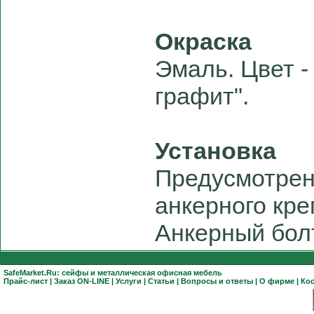
Окраска
Эмаль. Цвет -
графит".
Установка
Предусмотрен
анкерного кре
Анкерный болт
SafeMarket.Ru:
сейфы
и
металлическая офисная мебель
Прайс-лист
|
Заказ ON-LINE
|
Услуги
|
Статьи
|
Вопросы и ответы
|
О фирме
|
Ко