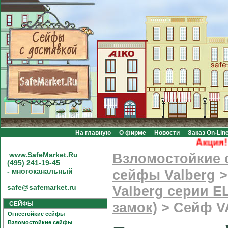
На главную
О фирме
Новости
Заказ On-Lin
Акция! Бес
www.SafeMarket.Ru
Взломостойкие
(495) 241-19-45
- многоканальный
сейфы Valberg
safe@safemarket.ru
Valberg серии E
СЕЙФЫ
замок)
>
Сейф V
Огнестойкие сейфы
Взломостойкие сейфы