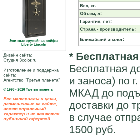
Вес, кг:
Объем, л:
Гарантия, лет:
Страна - производитель:
Ближайший аналог:
Элитные оружейные сейфы
Liberty Linсoln
* Бесплатная
Дизайн сайта:
Студия 3color.ru
Бесплатная до
Изготовление и поддержка
сайта:
и заноса) по г
Агентство "Третья планета"
МКАД до подъ
© 1998 - 2026 Третья планета
Все материалы и цены,
доставки до 
размещенные на сайте,
носят справочный
характер и не являются
в случае отпра
публичной офертой
1500 руб.