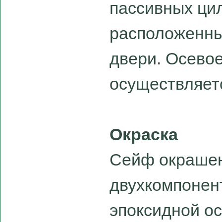
пассивных ци
расположенны
двери. Осево
осуществляетс
Окраска
Сейф окраше
двухкомпонен
эпоксидной ос