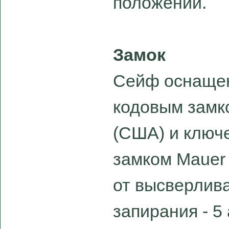
положении.
Замок
Сейф оснаще
кодовым замк
(США) и ключ
замком Mauer
от высверлив
запирания - 5