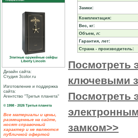
Замки:
Комплектация:
Вес, кг:
Объем, л:
Гарантия, лет:
Страна - производитель:
Элитные оружейные сейфы
Посмотреть э
Liberty Linсoln
Дизайн сайта:
Студия 3color.ru
ключевыми 
Изготовление и поддержка
сайта:
Посмотреть э
Агентство "Третья планета"
© 1998 - 2026 Третья планета
электронным
Все материалы и цены,
размещенные на сайте,
замком>>
носят справочный
характер и не являются
публичной офертой