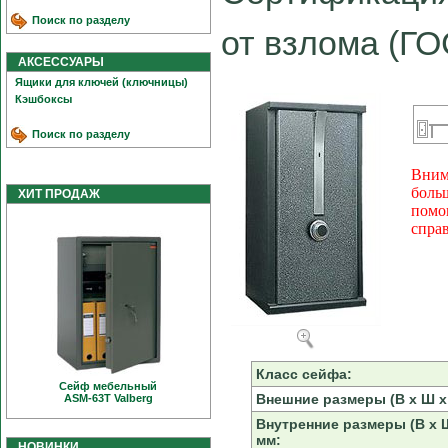
Поиск по разделу
от взлома (ГО
АКСЕССУАРЫ
Ящики для ключей (ключницы)
Кэшбоксы
Поиск по разделу
Вним
боль
ХИТ ПРОДАЖ
помо
спра
Класс сейфа:
Сейф мебельный
Внешние размеры (В х Ш х 
ASM-63T Valberg
Внутренние размеры (В х Ш
мм:
НОВИНКИ