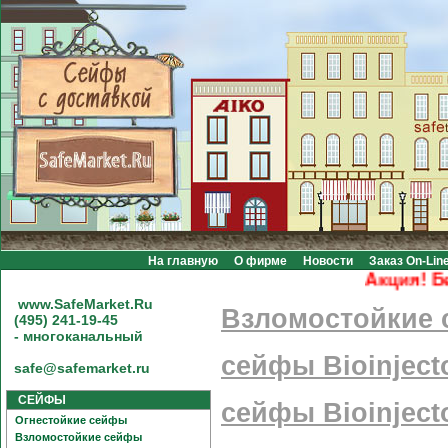
На главную
О фирме
Новости
Заказ On-Lin
Акция! Беспла
www.SafeMarket.Ru
Взломостойкие
(495) 241-19-45
- многоканальный
сейфы Bioinject
safe@safemarket.ru
СЕЙФЫ
сейфы Bioinject
Огнестойкие сейфы
Взломостойкие сейфы