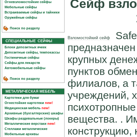
Сейф взло
Огневзломостойкие сейфы
Мебельные сейфы
Встраиваемые сейфы и тайники
Оружейные сейфы
Поиск по разделу
Safe
Взломостойкий сейф
СПЕЦИАЛЬНЫЕ СЕЙФЫ
предназначен
Блоки депозитных ячеек
Депозитные сейфы, темпокассы
крупных дене
Гостиничные сейфы
Сейфы для лекарств
пунктов обмен
Автомобильные сейфы
Поиск по разделу
филиалов, а т
МЕТАЛЛИЧЕСКАЯ МЕБЕЛЬ
учреждений, 
Картотеки для бумаг
Огнестойкие картотеки
new!
психотропные
Медицинская мебель
new!
Архивные (бухгалтерские) шкафы
вещества. . 
Шкафы раздевальные (локеры)
Металлические верстаки
new!
конструкцию,
Стеллажи металлические
Мобильные архивы