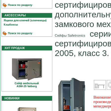
сертифициров
Поиск по разделу
дополнительн
АКСЕССУАРЫ
Ящики для ключей (ключницы)
замкового ме
Кэшбоксы
сери
Поиск по разделу
Сейфы Safetronics
сертифициров
ХИТ ПРОДАЖ
2005, класс 3.
Сейф мебельный
ASM-25 Valberg
Внимание!
НОВИНКИ
производи
менеджеры