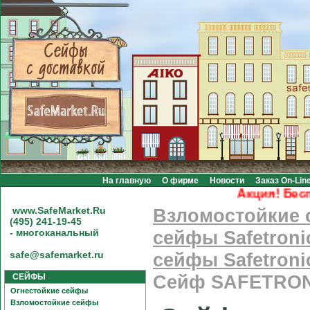
На главную
О фирме
Новости
Заказ On-Lin
Акция! Бесплат
www.SafeMarket.Ru
Взломостойкие
(495) 241-19-45
- многоканальный
сейфы Safetroni
safe@safemarket.ru
сейфы Safetroni
СЕЙФЫ
Сейф SAFETRON
Огнестойкие сейфы
Взломостойкие сейфы