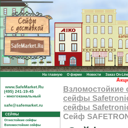
На главную
О фирме
Новости
Заказ On-Lin
Акция!
www.SafeMarket.Ru
Взломостойкие
(495) 241-19-45
- многоканальный
сейфы Safetroni
safe@safemarket.ru
сейфы Safetroni
СЕЙФЫ
Сейф SAFETRON
Огнестойкие сейфы
Взломостойкие сейфы