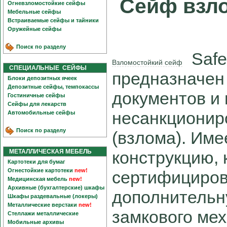
Сейф взл
Огневзломостойкие сейфы
Мебельные сейфы
Встраиваемые сейфы и тайники
Оружейные сейфы
Поиск по разделу
Safe
Взломостойкий сейф
СПЕЦИАЛЬНЫЕ СЕЙФЫ
предназначен
Блоки депозитных ячеек
Депозитные сейфы, темпокассы
документов и 
Гостиничные сейфы
Сейфы для лекарств
несанкционир
Автомобильные сейфы
Поиск по разделу
(взлома). Им
МЕТАЛЛИЧЕСКАЯ МЕБЕЛЬ
конструкцию,
Картотеки для бумаг
Огнестойкие картотеки
new!
сертифициров
Медицинская мебель
new!
Архивные (бухгалтерские) шкафы
дополнительн
Шкафы раздевальные (локеры)
Металлические верстаки
new!
замкового ме
Стеллажи металлические
Мобильные архивы