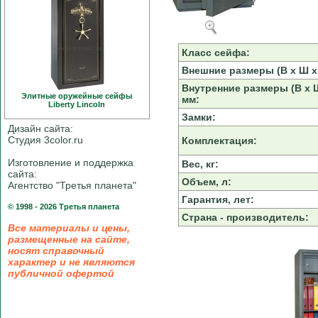
Класс сейфа:
Внешние размеры (В х Ш х 
Внутренние размеры (В х Ш
Элитные оружейные сейфы
мм:
Liberty Linсoln
Замки:
Дизайн сайта:
Студия 3color.ru
Комплектация:
Изготовление и поддержка
Вес, кг:
сайта:
Объем, л:
Агентство "Третья планета"
Гарантия, лет:
© 1998 - 2026 Третья планета
Страна - производитель:
Все материалы и цены,
размещенные на сайте,
носят справочный
характер и не являются
публичной офертой