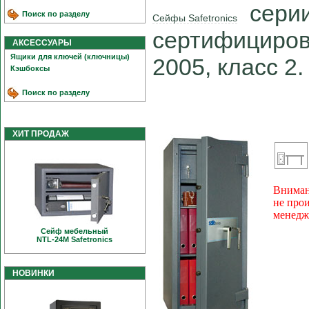
сери
Поиск по разделу
Сейфы Safetronics
сертифициров
АКСЕССУАРЫ
Ящики для ключей (ключницы)
2005, класс 2.
Кэшбоксы
Поиск по разделу
ХИТ ПРОДАЖ
Вниман
не про
менедж
Сейф мебельный
NTL-24M Safetronics
НОВИНКИ