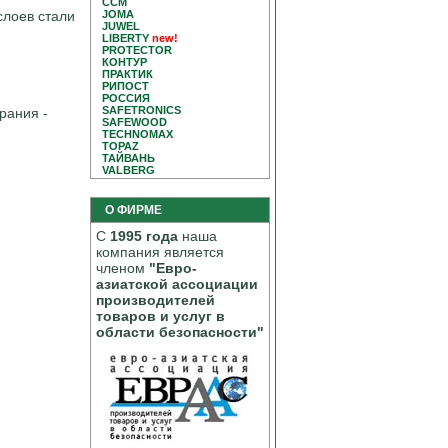
CCM
JOMA
слоев стали
JUWEL
LIBERTY
new!
,
PROTECTOR
КОНТУР
ПРАКТИК
РИПОСТ
РОССИЯ
SAFETRONICS
рания -
SAFEWOOD
TECHNOMAX
TOPAZ
ТАЙВАНЬ
VALBERG
О ФИРМЕ
С
1995 года
наша
компания является
членом
"Евро-
азиатской ассоциации
производителей
товаров и услуг в
области безопасности"