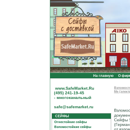
На главную
О фир
www.SafeMarket.Ru
Взломост
Me (элек
(495) 241-19-45
- многоканальный
safe@safemarket.ru
Взломос
докумен
СЕЙФЫ
Сейфы S
Огнестойкие сейфы
(Герман
Взломостойкие сейфы
от взло