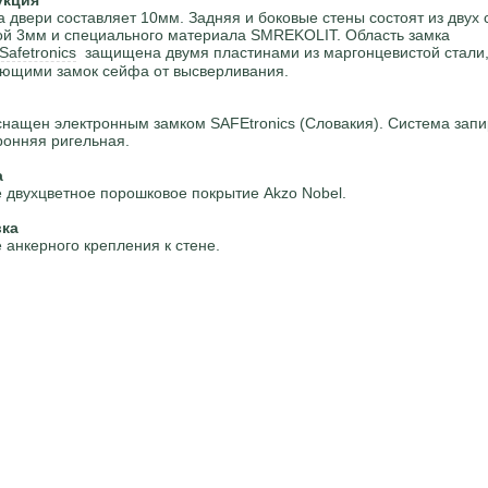
укция
 двери составляет 10мм. Задняя и боковые стены состоят из двух 
й 3мм и специального материала SMREKOLIT. Область замка
Safetronics
защищена двумя пластинами из маргонцевистой стали
щими замок сейфа от высверливания.
нащен электронным замком SAFEtronics (Словакия). Система запи
ронняя ригельная.
а
 двухцветное порошковое покрытие Akzo Nobel.
вка
 анкерного крепления к стене.