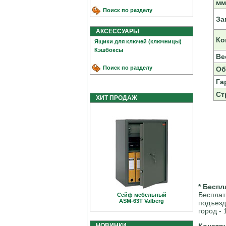
мм
Поиск по разделу
За
АКСЕССУАРЫ
Ко
Ящики для ключей (ключницы)
Кэшбоксы
Вес
Поиск по разделу
Об
Га
Ст
ХИТ ПРОДАЖ
* Беспл
Бесплат
Сейф мебельный
ASM-63T Valberg
подъезд
город - 
НОВИНКИ