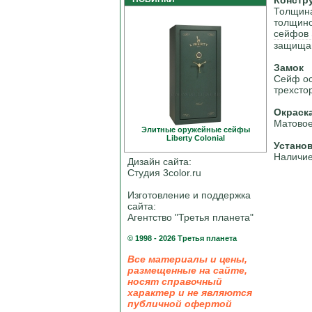
Констр
Толщина
толщино
сейфов 
защищаю
Замок
Сейф ос
трехсто
Окраск
Матовое
Элитные оружейные сейфы
Liberty Colonial
Устано
Наличие
Дизайн сайта:
Студия 3color.ru
Изготовление и поддержка
сайта:
Агентство "Третья планета"
© 1998 - 2026 Третья планета
Все материалы и цены,
размещенные на сайте,
носят справочный
характер и не являются
публичной офертой