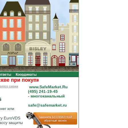
ответы
Координаты
при покупке на сумму от 20000 рублей.
onics серии
www.SafeMarket.Ru
(495) 241-19-45
- многоканальный
s
safe@safemarket.ru
нег или
ту EuroVDS
ассу защиты