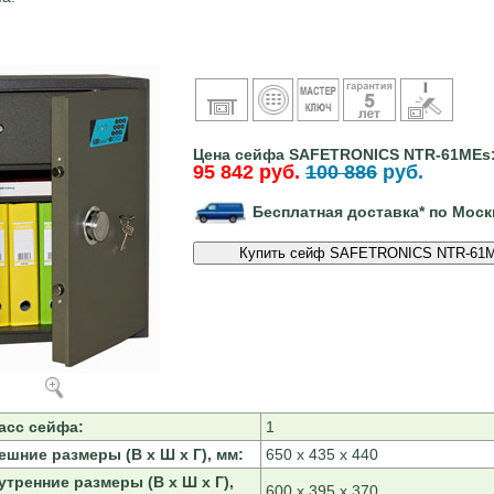
Цена сейфа SAFETRONICS NTR-61MEs
95 842 руб.
100 886
руб.
Бесплатная доставка* по Моск
асс сейфа:
1
ешние размеры (В х Ш х Г), мм:
650 х 435 х 440
утренние размеры (В х Ш х Г),
600 х 395 х 370