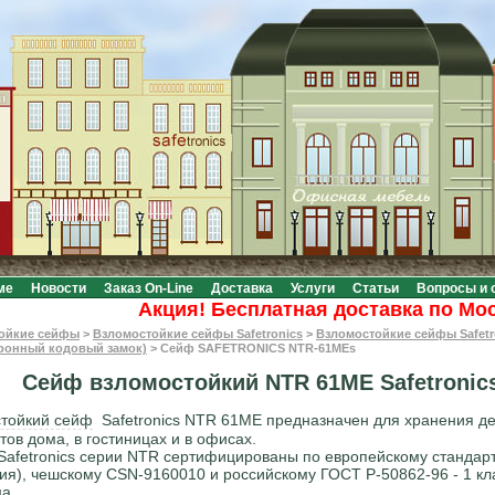
ме
Новости
Заказ On-Line
Доставка
Услуги
Статьи
Вопросы и 
Акция! Бесплатная доставка по Москве 
ойкие сейфы
>
Взломостойкие сейфы Safetronics
>
Взломостойкие сейфы Safetr
тронный кодовый замок)
>
Сейф SAFETRONICS NTR-61MEs
Сейф взломостойкий NTR 61ME Safetronic
тойкий сейф
Safetronics NTR 61ME предназначен для хранения де
тов дома, в гостиницах и в офисах.
afetronics серии NTR сертифицированы по европейскому стандар
ия), чешскому CSN-9160010 и российскому ГОСТ Р-50862-96 - 1 кл
ма.