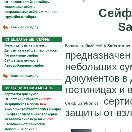
Огневзломостойкие сейфы
Мебельные сейфы
Сейф
Встраиваемые сейфы и тайники
Оружейные сейфы
Sa
Поиск по разделу
СПЕЦИАЛЬНЫЕ СЕЙФЫ
Взломостойкий сейф
Safetronics
Блоки депозитных ячеек
Депозитные сейфы, темпокассы
предназначен
Гостиничные сейфы
Сейфы для лекарств
небольших су
Автомобильные сейфы
документов в
Поиск по разделу
гостиницах и 
МЕТАЛЛИЧЕСКАЯ МЕБЕЛЬ
Картотеки для бумаг
сертиф
Огнестойкие картотеки
new!
Сейф Safetronics
Медицинская мебель
new!
защиты от вз
Архивные (бухгалтерские) шкафы
Шкафы раздевальные (локеры)
Металлические верстаки
new!
Стеллажи металлические
Мобильные архивы