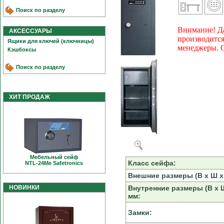
Поиск по разделу
Внимание! Да
АКСЕССУАРЫ
производится
Ящики для ключей (ключницы)
менеджеры. О
Кэшбоксы
Поиск по разделу
ХИТ ПРОДАЖ
Мебельный сейф
Класс сейфа:
NTL-24Me Safetronics
Внешние размеры (В х Ш х 
НОВИНКИ
Внутренние размеры (В х Ш
мм:
Замки: