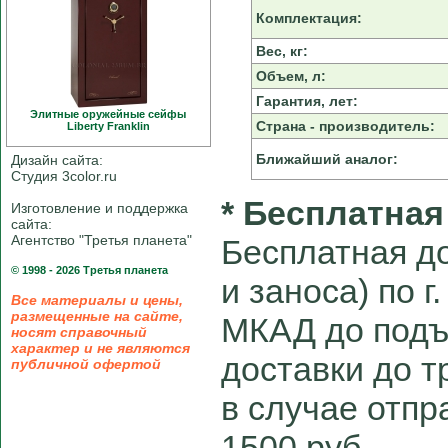
Комплектация:
Вес, кг:
Объем, л:
Гарантия, лет:
Элитные оружейные сейфы
Страна - производитель:
Liberty Franklin
Ближайший аналог:
Дизайн сайта:
Студия 3color.ru
* Бесплатная
Изготовление и поддержка
сайта:
Агентство "Третья планета"
Бесплатная до
© 1998 - 2026 Третья планета
и заноса) по г
Все материалы и цены,
размещенные на сайте,
МКАД до подъ
носят справочный
характер и не являются
доставки до 
публичной офертой
в случае отпра
1500 руб.