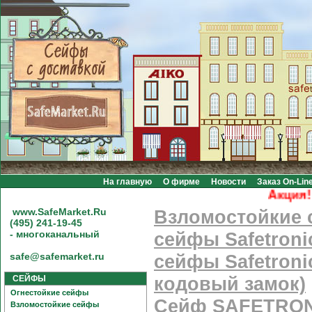
На главную
О фирме
Новости
Заказ On-Lin
Акция! Бес
www.SafeMarket.Ru
Взломостойкие
(495) 241-19-45
- многоканальный
сейфы Safetroni
safe@safemarket.ru
сейфы Safetroni
СЕЙФЫ
кодовый замок)
Огнестойкие сейфы
Сейф SAFETRON
Взломостойкие сейфы