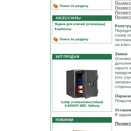
Посмот
Поиск по разделу
Посмот
Посмотр
Посмот
АКСЕССУАРЫ
Ящики для ключей (ключницы)
Констр
Кэшбоксы
Передня
слоев т
Поиск по разделу
теплоиз
на ключ
Замок
ХИТ ПРОДАЖ
Основно
дополни
скрыто 
предусм
(что сл
запиран
стороны
Окраск
Покрыти
Сейф огневзломостойкий
GARANT-46EL Valberg
Устано
В задне
НОВИНКИ
Посмот