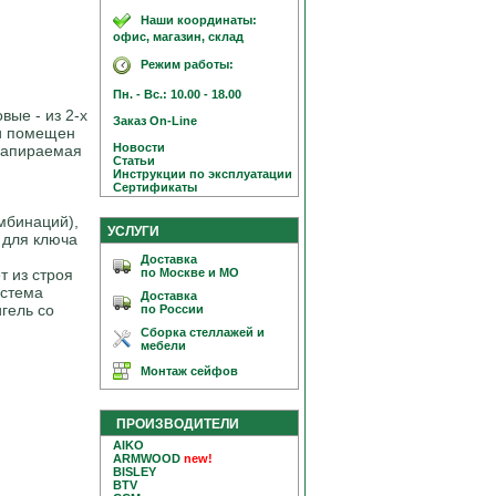
Наши координаты:
офис, магазин, склад
Режим работы:
Пн. - Вс.: 10.00 - 18.00
вые - из 2-х
Заказ On-Line
ки помещен
Новости
 запираемая
Статьи
Инструкции по эксплуатации
Сертификаты
омбинаций),
УСЛУГИ
 для ключа
Доставка
по Москве и МО
т из строя
истема
Доставка
гель со
по России
Сборка стеллажей и
мебели
Монтаж сейфов
ПРОИЗВОДИТЕЛИ
AIKO
ARMWOOD
new!
BISLEY
BTV