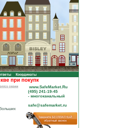
ответы
Координаты
при покупке на сумму от 20000 рублей.
onics серии
www.SafeMarket.Ru
(495) 241-19-45
- многоканальный
safe@safemarket.ru
ебольших