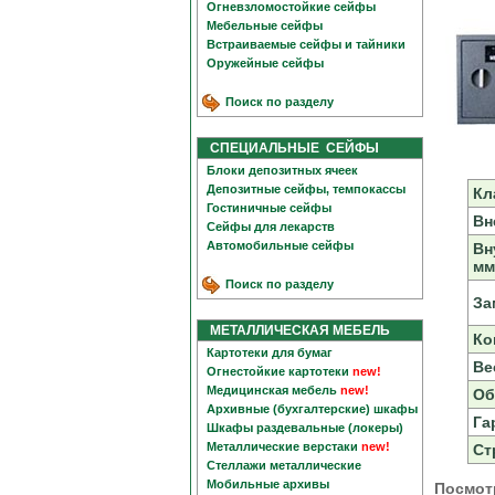
Огневзломостойкие сейфы
Мебельные сейфы
Встраиваемые сейфы и тайники
Оружейные сейфы
Поиск по разделу
СПЕЦИАЛЬНЫЕ СЕЙФЫ
Блоки депозитных ячеек
Депозитные сейфы, темпокассы
Кл
Гостиничные сейфы
Вн
Сейфы для лекарств
Автомобильные сейфы
Вн
мм
Поиск по разделу
За
МЕТАЛЛИЧЕСКАЯ МЕБЕЛЬ
Ко
Картотеки для бумаг
Вес
Огнестойкие картотеки
new!
Медицинская мебель
new!
Об
Архивные (бухгалтерские) шкафы
Га
Шкафы раздевальные (локеры)
Металлические верстаки
new!
Ст
Стеллажи металлические
Мобильные архивы
Посмот