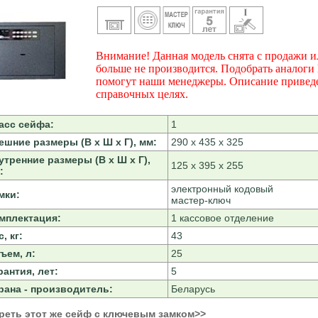
Внимание! Данная модель снята с продажи и
больше не производится. Подобрать аналоги
помогут наши менеджеры. Описание привед
справочных целях.
асс сейфа:
1
ешние размеры (В х Ш х Г), мм:
290 х 435 х 325
утренние размеры (В х Ш х Г),
125 х 395 х 255
:
электронный кодовый
мки:
мастер-ключ
мплектация:
1 кассовое отделение
, кг:
43
ъем, л:
25
рантия, лет:
5
рана - производитель:
Беларусь
реть этот же сейф с ключевым замком>>