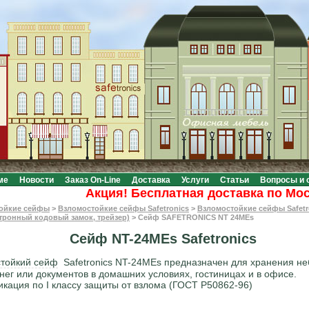
ме
Новости
Заказ On-Line
Доставка
Услуги
Статьи
Вопросы и 
Акция! Бесплатная доставка по Москве 
ойкие сейфы
>
Взломостойкие сейфы Safetronics
>
Взломостойкие сейфы Safetr
тронный кодовый замок, трейзер)
>
Сейф SAFETRONICS NT 24MEs
Сейф NT-24MEs Safetronics
тойкий сейф
Safetronics NT-24MEs предназначен для хранения н
нег или документов в домашних условиях, гостиницах и в офисе.
кация по I классу защиты от взлома (ГОСТ Р50862-96)