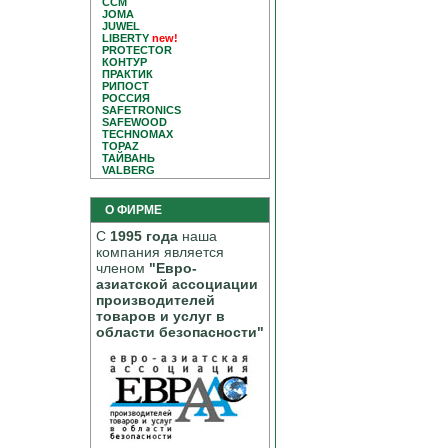
CCM
JOMA
JUWEL
LIBERTY
new!
PROTECTOR
КОНТУР
ПРАКТИК
РИПОСТ
РОССИЯ
SAFETRONICS
SAFEWOOD
TECHNOMAX
TOPAZ
ТАЙВАНЬ
VALBERG
О ФИРМЕ
С
1995 года
наша
компания является
членом
"Евро-
азиатской ассоциации
производителей
товаров и услуг в
области безопасности"