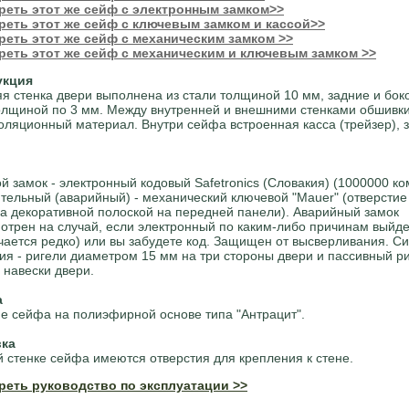
реть этот же сейф с электронным замком>>
реть этот же сейф с ключевым замком и кассой>>
еть этот же сейф с механическим замком >>
реть этот же сейф с механическим и ключевым замком >>
укция
я стенка двери выполнена из стали толщиной 10 мм, задние и боко
олщиной по 3 мм. Между внутренней и внешними стенками обшив
оляционный материал. Внутри сейфа встроенная касса (трейзер),
.
й замок - электронный кодовый Safetronics (Словакия) (1000000 к
тельный (аварийный) - механический ключевой "Mauer" (отверстие
за декоративной полоской на передней панели). Аварийный замок
отрен на случай, если электронный по каким-либо причинам выйде
учается редко) или вы забудете код. Защищен от высверливания. С
ия - ригели диаметром 15 мм на три стороны двери и пассивный ри
 навески двери.
а
е сейфа на полиэфирной основе типа "Антрацит".
вка
й стенке сейфа имеются отверстия для крепления к стене.
реть руководство по эксплуатации >>