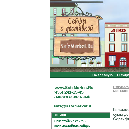
На главную
О фир
www.SafeMarket.Ru
Взломост
Mes (элек
(495) 241-19-45
- многоканальный
safe@safemarket.ru
Взломос
сумм де
СЕЙФЫ
Сертифи
Огнестойкие сейфы
Взломостойкие сейфы