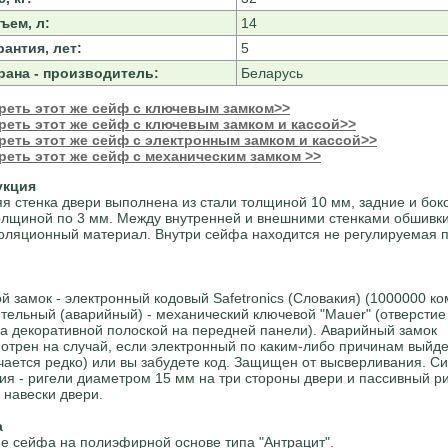
ъем, л:
14
рантия, лет:
5
рана - производитель:
Беларусь
реть этот же сейф с ключевым замком>>
реть этот же сейф с ключевым замком и кассой>>
еть этот же сейф с электронным замком и кассой>>
еть этот же сейф с механическим замком >>
укция
я стенка двери выполнена из стали толщиной 10 мм, задние и боко
олщиной по 3 мм. Между внутренней и внешними стенками обшив
оляционный материал. Внутри сейфа находится не регулируемая п
й замок - электронный кодовый Safetronics (Словакия) (1000000 к
тельный (аварийный) - механический ключевой "Mauer" (отверстие
за декоративной полоской на передней панели). Аварийный замок
отрен на случай, если электронный по каким-либо причинам выйде
учается редко) или вы забудете код. Защищен от высверливания. С
ия - ригели диаметром 15 мм на три стороны двери и пассивный ри
 навески двери.
а
е сейфа на полиэфирной основе типа "Антрацит".