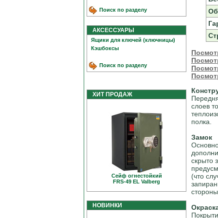
Поиск по разделу
Об
Га
АКСЕССУАРЫ
Ст
Ящики для ключей (ключницы)
Кэшбоксы
Посмот
Посмот
Поиск по разделу
Посмотр
Посмотр
Констр
ХИТ ПРОДАЖ
Передня
слоев т
теплоиз
полка.
Замок
Основно
дополни
скрыто 
предусм
(что сл
Сейф огнестойкий
FRS-49 EL Valberg
запиран
стороны
НОВИНКИ
Окраск
Покрыти