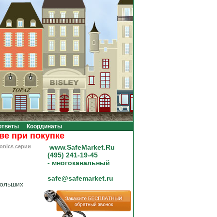
ответы
Координаты
ри покупке на сумму от 20000 рублей.
onics серии
www.SafeMarket.Ru
(495) 241-19-45
- многоканальный
safe@safemarket.ru
больших