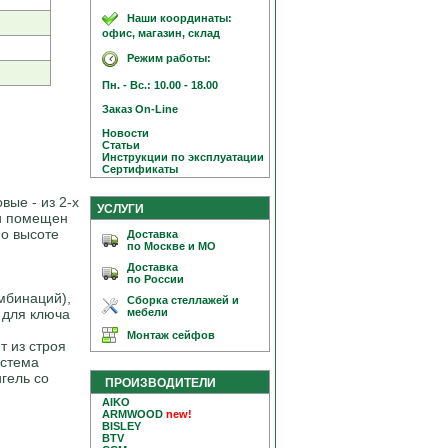
Наши координаты:
офис, магазин, склад
Режим работы:
Пн. - Вс.: 10.00 - 18.00
Заказ On-Line
Новости
Статьи
Инструкции по эксплуатации
Сертификаты
вые - из 2-х
УСЛУГИ
ки помещен
о высоте
Доставка
по Москве и МО
Доставка
по России
омбинаций),
Сборка стеллажей и
мебели
 для ключа
Монтаж сейфов
т из строя
истема
гель со
ПРОИЗВОДИТЕЛИ
AIKO
ARMWOOD
new!
BISLEY
BTV