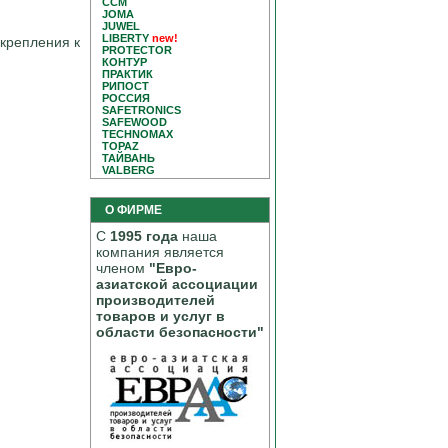
CCM
JOMA
JUWEL
LIBERTY
new!
крепления к
PROTECTOR
КОНТУР
ПРАКТИК
РИПОСТ
РОССИЯ
SAFETRONICS
SAFEWOOD
TECHNOMAX
TOPAZ
ТАЙВАНЬ
VALBERG
О ФИРМЕ
С
1995 года
наша
компания является
членом
"Евро-
азиатской ассоциации
производителей
товаров и услуг в
области безопасности"