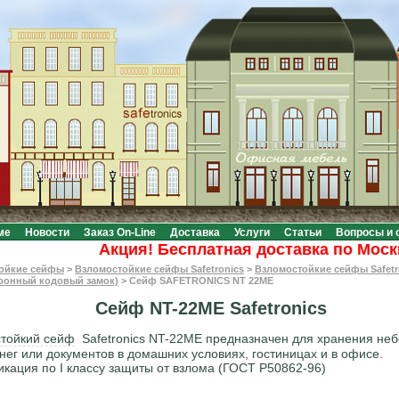
ме
Новости
Заказ On-Line
Доставка
Услуги
Статьи
Вопросы и 
Акция! Бесплатная доставка по Москве п
ойкие сейфы
>
Взломостойкие сейфы Safetronics
>
Взломостойкие сейфы Safetr
тронный кодовый замок)
>
Сейф SAFETRONICS NT 22ME
Сейф NT-22ME Safetronics
тойкий сейф
Safetronics NT-22ME предназначен для хранения не
нег или документов в домашних условиях, гостиницах и в офисе.
кация по I классу защиты от взлома (ГОСТ Р50862-96)