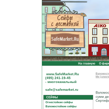
На главную
О фир
www.SafeMarket.Ru
Взломост
Me (элек
(495) 241-19-45
- многоканальный
safe@safemarket.ru
Взломос
сумм де
СЕЙФЫ
Сертифи
Огнестойкие сейфы
Взломостойкие сейфы