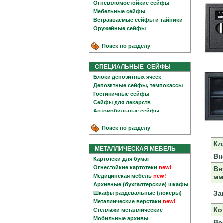
Огневзломостойкие сейфы
Мебельные сейфы
Встраиваемые сейфы и тайники
Оружейные сейфы
Поиск по разделу
СПЕЦИАЛЬНЫЕ СЕЙФЫ
Блоки депозитных ячеек
Депозитные сейфы, темпокассы
Гостиничные сейфы
Сейфы для лекарств
Автомобильные сейфы
Поиск по разделу
Кл
МЕТАЛЛИЧЕСКАЯ МЕБЕЛЬ
Вн
Картотеки для бумаг
Огнестойкие картотеки
new!
Вн
Медицинская мебель
new!
мм
Архивные (бухгалтерские) шкафы
За
Шкафы раздевальные (локеры)
Металлические верстаки
new!
Ко
Стеллажи металлические
Мобильные архивы
Вес