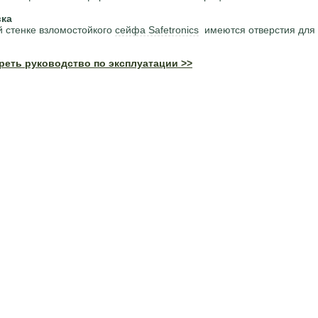
вка
й стенке взломостойкого
сейфа Safetronics
имеются отверстия для 
реть руководство по эксплуатации >>