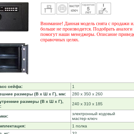
Внимание! Данная модель снята с продажи и
больше не производится. Подобрать аналоги
помогут наши менеджеры. Описание привед
справочных целях.
асс сейфа:
1
ешние размеры (В х Ш х Г), мм:
280 х 350 х 260
утренние размеры (В х Ш х Г),
240 х 310 х 185
:
электронный кодовый
мки:
мастер-ключ
мплектация:
1 полка
, кг:
32