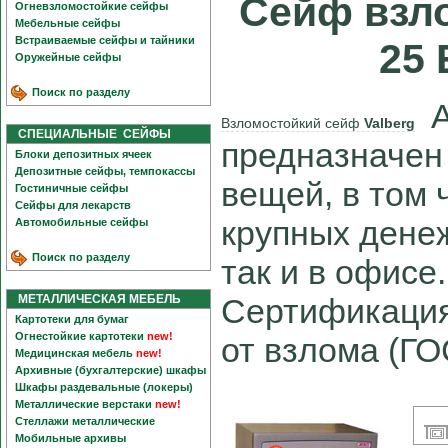
Сейф взл
Огневзломостойкие сейфы
Мебельные сейфы
Встраиваемые сейфы и тайники
25 
Оружейные сейфы
Поиск по разделу
A
Взломостойкий сейф
Valberg
СПЕЦИАЛЬНЫЕ СЕЙФЫ
предназначен
Блоки депозитных ячеек
Депозитные сейфы, темпокассы
вещей, в том 
Гостиничные сейфы
Сейфы для лекарств
крупных денеж
Автомобильные сейфы
Поиск по разделу
так и в офисе.
МЕТАЛЛИЧЕСКАЯ МЕБЕЛЬ
Сертификация
Картотеки для бумаг
Огнестойкие картотеки
new!
от взлома (ГО
Медицинская мебель
new!
Архивные (бухгалтерские) шкафы
Шкафы раздевальные (локеры)
Металлические верстаки
new!
Стеллажи металлические
Мобильные архивы