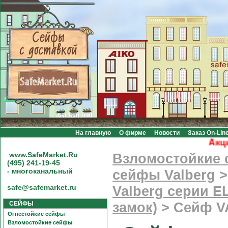
На главную
О фирме
Новости
Заказ On-Lin
Акция! 
www.SafeMarket.Ru
Взломостойкие
(495) 241-19-45
- многоканальный
сейфы Valberg
safe@safemarket.ru
Valberg серии E
СЕЙФЫ
замок)
>
Сейф V
Огнестойкие сейфы
Взломостойкие сейфы