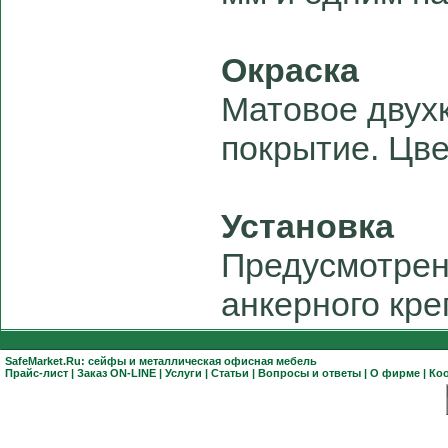
Окраска
Матовое двух
покрытие. Цве
Установка
Предусмотрен
анкерного кре
SafeMarket.Ru:
сейфы
и
металлическая офисная мебель
Прайс-лист
|
Заказ ON-LINE
|
Услуги
|
Статьи
|
Вопросы и ответы
|
О фирме
|
Ко