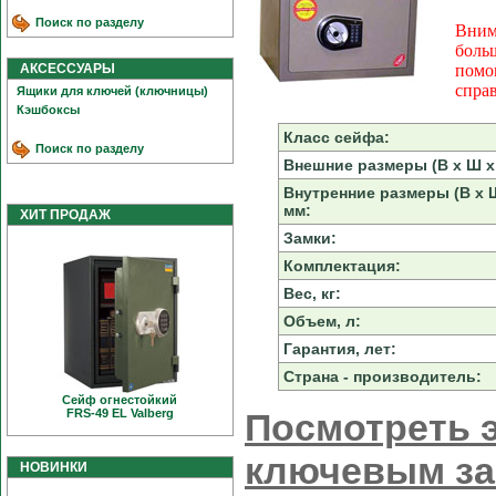
Поиск по разделу
Вним
боль
АКСЕССУАРЫ
помо
спра
Ящики для ключей (ключницы)
Кэшбоксы
Класс сейфа:
Поиск по разделу
Внешние размеры (В х Ш х 
Внутренние размеры (В х Ш
мм:
ХИТ ПРОДАЖ
Замки:
Комплектация:
Вес, кг:
Объем, л:
Гарантия, лет:
Страна - производитель:
Сейф огнестойкий
FRS-49 EL Valberg
Посмотреть э
ключевым з
НОВИНКИ