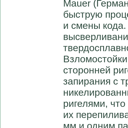
Mauer (Герма
быструю проц
и смены кода
высверливани
твердосплавн
Взломостойк
сторонней ри
запирания с т
никелирован
ригелями, чт
их перепилив
мм и одним п