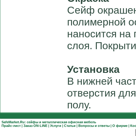
Сейф окрашен
полимерной о
наносится на 
слоя. Покрыти
Установка
В нижней час
отверстия для
полу.
SafeMarket.Ru:
сейфы
и
металлическая офисная мебель
Прайс-лист
|
Заказ ON-LINE
|
Услуги
|
Статьи
|
Вопросы и ответы
|
О фирме
|
Ко