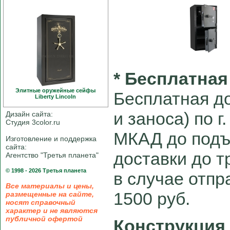
* Бесплатная
Элитные оружейные сейфы
Бесплатная до
Liberty Linсoln
и заноса) по г
Дизайн сайта:
Студия 3color.ru
МКАД до подъ
Изготовление и поддержка
сайта:
доставки до 
Агентство "Третья планета"
© 1998 - 2026 Третья планета
в случае отпра
Все материалы и цены,
1500 руб.
размещенные на сайте,
носят справочный
характер и не являются
публичной офертой
Конструкция