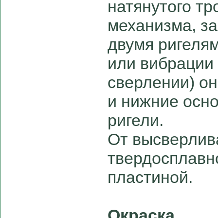
натянутого тр
механизма, з
двумя ригеля
или вибрации 
сверлении) о
и нижние осн
ригели.
От высверлив
твердосплавн
пластиной.
Окраска