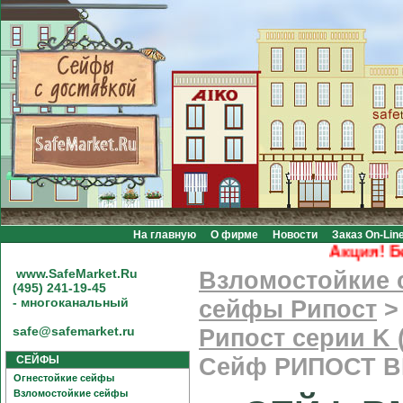
На главную
О фирме
Новости
Заказ On-Lin
Акция! Бесп
www.SafeMarket.Ru
Взломостойкие
(495) 241-19-45
- многоканальный
сейфы Рипост
safe@safemarket.ru
Рипост серии K 
СЕЙФЫ
Сейф РИПОСТ В
Огнестойкие сейфы
Взломостойкие сейфы