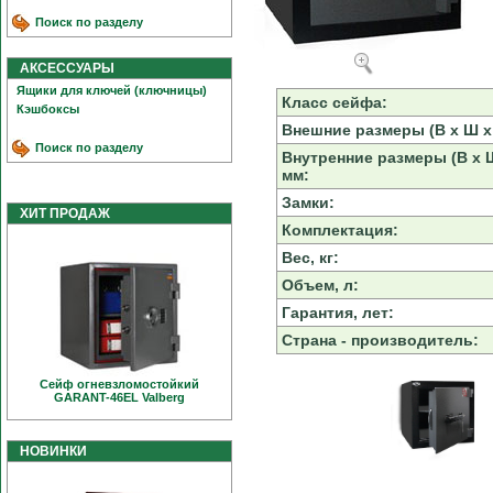
Поиск по разделу
АКСЕССУАРЫ
Ящики для ключей (ключницы)
Класс сейфа:
Кэшбоксы
Внешние размеры (В х Ш х 
Поиск по разделу
Внутренние размеры (В х Ш
мм:
Замки:
ХИТ ПРОДАЖ
Комплектация:
Вес, кг:
Объем, л:
Гарантия, лет:
Страна - производитель:
Сейф огневзломостойкий
GARANT-46EL Valberg
НОВИНКИ