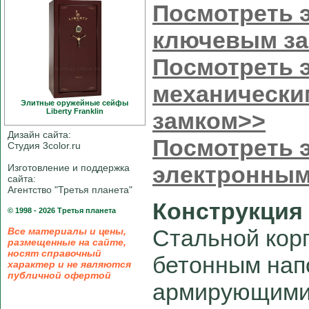
Посмотреть э
ключевым за
Посмотреть э
механически
Элитные оружейные сейфы
Liberty Franklin
замком>>
Дизайн сайта:
Посмотреть э
Студия 3color.ru
электронным
Изготовление и поддержка
сайта:
Агентство "Третья планета"
Конструкция
© 1998 - 2026 Третья планета
Стальной корп
Все материалы и цены,
размещенные на сайте,
носят справочный
бетонным нап
характер и не являются
публичной офертой
армирующими 