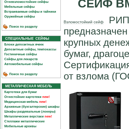
СЕЙФ В
Огневзломостойкие сейфы
Мебельные сейфы
Встраиваемые сейфы и тайники
РИПО
Оружейные сейфы
Взломостойкий сейф
Поиск по разделу
предназначен
СПЕЦИАЛЬНЫЕ СЕЙФЫ
крупных дене
Блоки депозитных ячеек
Депозитные сейфы, темпокассы
бумаг, драгоц
Гостиничные сейфы
Сейфы для лекарств
Сертификация 
Автомобильные сейфы
от взлома (ГО
Поиск по разделу
МЕТАЛЛИЧЕСКАЯ МЕБЕЛЬ
Картотеки для бумаг
Огнестойкие картотеки
new!
Медицинская мебель
new!
Архивные (бухгалтерские) шкафы
Шкафы раздевальные (локеры)
Металлические верстаки
new!
Стеллажи металлические
Мобильные архивы