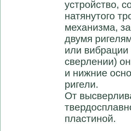
устройство, с
натянутого тр
механизма, з
двумя ригеля
или вибрации 
сверлении) о
и нижние осн
ригели.
От высверлив
твердосплавн
пластиной.