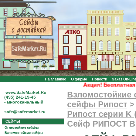
На главную
О фирме
Новости
Заказ On-Lin
Акция! Бесплатная дос
www.SafeMarket.Ru
Взломостойкие
(495) 241-19-45
- многоканальный
сейфы Рипост
safe@safemarket.ru
Рипост серии K 
СЕЙФЫ
Сейф РИПОСТ В
Огнестойкие сейфы
Взломостойкие сейфы