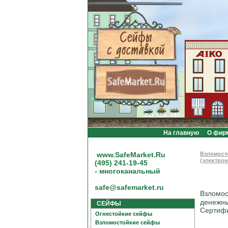
На главную
О фир
www.SafeMarket.Ru
Взломост
(электро
(495) 241-19-45
- многоканальный
safe@safemarket.ru
Взломос
денежны
СЕЙФЫ
Сертифи
Огнестойкие сейфы
Взломостойкие сейфы