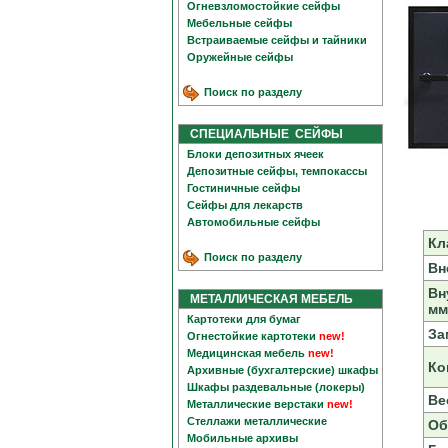
Огневзломостойкие сейфы
Мебельные сейфы
Встраиваемые сейфы и тайники
Оружейные сейфы
Поиск по разделу
СПЕЦИАЛЬНЫЕ СЕЙФЫ
Блоки депозитных ячеек
Депозитные сейфы, темпокассы
Гостиничные сейфы
Сейфы для лекарств
Автомобильные сейфы
Кл
Поиск по разделу
Вн
Вн
МЕТАЛЛИЧЕСКАЯ МЕБЕЛЬ
мм
Картотеки для бумаг
За
Огнестойкие картотеки
new!
Медицинская мебель
new!
Ко
Архивные (бухгалтерские) шкафы
Шкафы раздевальные (локеры)
Вес
Металлические верстаки
new!
Стеллажи металлические
Об
Мобильные архивы