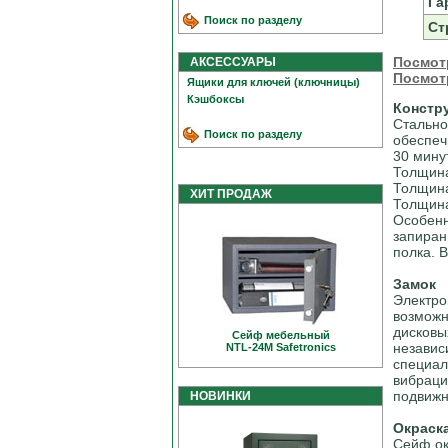
Га
Поиск по разделу
Ст
Посмот
АКСЕССУАРЫ
Посмот
Ящики для ключей (ключницы)
Кэшбоксы
Констр
Стально
Поиск по разделу
обеспеч
30 минут
Толщина
Толщина
ХИТ ПРОДАЖ
Толщина
Особенн
запиран
полка. 
Замок
Электро
возможн
дисковы
Сейф мебельный
независ
NTL-24M Safetronics
специал
вибраци
подвижн
НОВИНКИ
Окраск
Сейф ок