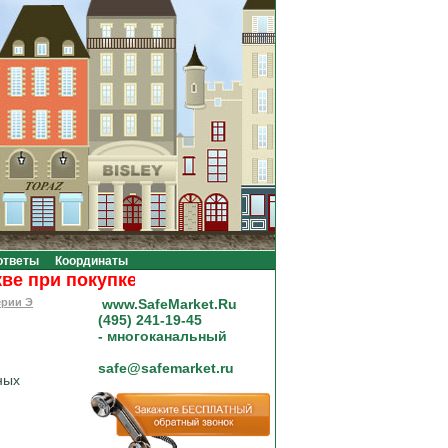
ответы
Координаты
ри покупке на сумму от 20000 рублей.
ерии Э
www.SafeMarket.Ru
(495) 241-19-45
- многоканальный
safe@safemarket.ru
ных