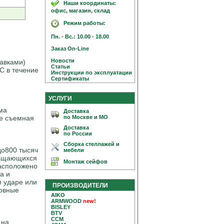
Наши координаты:
офис, магазин, склад
Режим работы:
Пн. - Вс.: 10.00 - 18.00
Заказ On-Line
Новости
авками)
Статьи
С в течение
Инструкции по эксплуатации
Сертификаты
УСЛУГИ
ма
Доставка
по Москве и МО
те съемная
Доставка
по России
Сборка стеллажей и
до800 тысяч
мебели
ращающихся
Монтаж сейфов
расположено
а и
м ударе или
ПРОИЗВОДИТЕЛИ
новные
AIKO
ARMWOOD
new!
BISLEY
BTV
CCM
 на