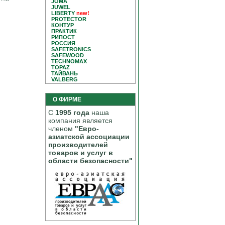
JOMA
JUWEL
LIBERTY
new!
PROTECTOR
КОНТУР
ПРАКТИК
РИПОСТ
РОССИЯ
SAFETRONICS
SAFEWOOD
TECHNOMAX
TOPAZ
ТАЙВАНЬ
VALBERG
О ФИРМЕ
С
1995 года
наша
компания является
членом
"Евро-
азиатской ассоциации
производителей
товаров и услуг в
области безопасности"