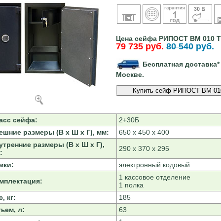
Цена сейфа РИПОСТ ВМ 010 Т
79 735 руб.
80 540
руб.
Бесплатная доставка*
Москве.
асс сейфа:
2+30Б
ешние размеры (В х Ш х Г), мм:
650 х 450 х 400
утренние размеры (В х Ш х Г),
290 х 370 х 295
:
мки:
электронный кодовый
1 кассовое отделение
мплектация:
1 полка
, кг:
185
ъем, л:
63