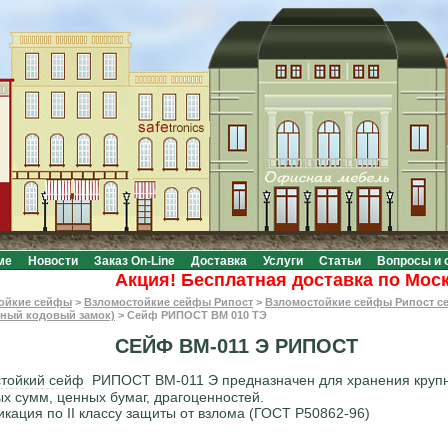
ме
Новости
Заказ On-Line
Доставка
Услуги
Статьи
Вопросы и 
Акция! Бесплатная доставка по Москве п
ойкие сейфы
>
Взломостойкие сейфы Рипост
>
Взломостойкие сейфы Рипост с
нный кодовый замок)
>
Сейф РИПОСТ ВМ 010 ТЭ
СЕЙФ ВМ-011 Э РИПОСТ
тойкий сейф
РИПОСТ ВМ-011 Э предназначен для хранения круп
х сумм, ценных бумаг, драгоценностей.
кация по II классу защиты от взлома (ГОСТ Р50862-96)