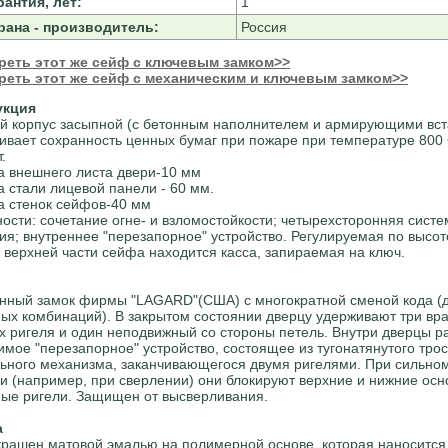
рантия, лет:
1
рана - производитель:
Россия
реть этот же сейф с ключевым замком>>
реть этот же сейф с механическим и ключевым замком>>
укция
й корпус засыпной (с бетонным наполнителем и армирующими вст
ивает сохранность ценных бумаг при пожаре при температуре 800 
.
 внешнего листа двери-10 мм
 стали лицевой панели - 60 мм.
 стенок сейфов-40 мм
ости: сочетание огне- и взломостойкости; четырехсторонняя систе
ия; внутреннее "перезапорное" устройство. Регулируемая по высо
В верхней части сейфа находится касса, запираемая на ключ.
нный замок фирмы "LAGARD"(США) с многократной сменой кода (
ых комбинаций). В закрытом состоянии дверцу удерживают три в
х ригеля и один неподвижный со стороны петель. Внутри дверцы 
имое "перезапорное" устройство, состоящее из тугонатянутого трос
ьного механизма, заканчивающегося двумя ригелями. При сильно
и (например, при сверлении) они блокируют верхние и нижние ос
ые ригели. Защищен от высверливания.
а
рашен матовой эмалью на полимерной основе, которая наносится