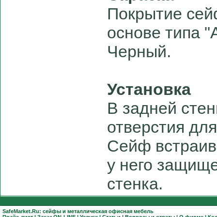
Покрытие сей
основе типа "
Черный.
Установка
В задней сте
отверстия для
Сейф встраива
у него защищ
стенка.
SafeMarket.Ru:
сейфы
и
металлическая офисная мебель