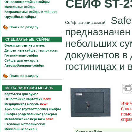
СЕЙФ ST-
Огневзломостойкие сейфы
Мебельные сейфы
Встраиваемые сейфы и тайники
Safet
Оружейные сейфы
Сейф встраиваемый
Поиск по разделу
предназначен
СПЕЦИАЛЬНЫЕ СЕЙФЫ
небольших су
Блоки депозитных ячеек
Депозитные сейфы, темпокассы
документов в
Гостиничные сейфы
Сейфы для лекарств
гостиницах и 
Автомобильные сейфы
Поиск по разделу
МЕТАЛЛИЧЕСКАЯ МЕБЕЛЬ
Картотеки для бумаг
Огнестойкие картотеки
new!
Вним
Медицинская мебель
new!
боль
Архивные (бухгалтерские) шкафы
помо
Шкафы раздевальные (локеры)
спра
Металлические верстаки
new!
Стеллажи металлические
Мобильные архивы
Класс сейфа: