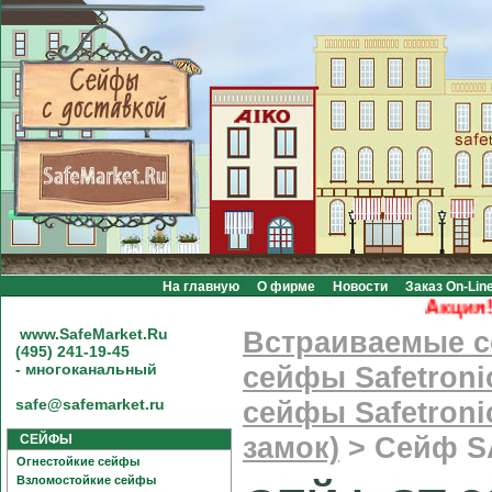
На главную
О фирме
Новости
Заказ On-Lin
Акция! Бе
www.SafeMarket.Ru
Встраиваемые 
(495) 241-19-45
- многоканальный
сейфы Safetroni
safe@safemarket.ru
сейфы Safetroni
СЕЙФЫ
замок)
>
Сейф S
Огнестойкие сейфы
Взломостойкие сейфы