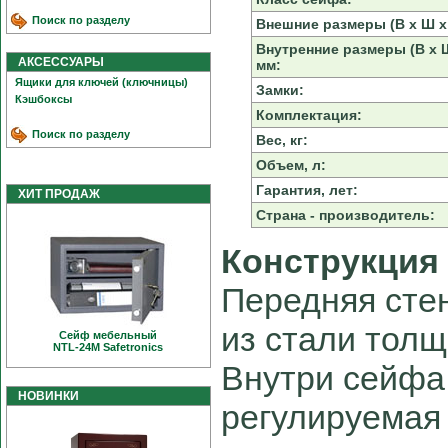
Поиск по разделу
Внешние размеры (В х Ш х 
Внутренние размеры (В х Ш
АКСЕССУАРЫ
мм:
Ящики для ключей (ключницы)
Замки:
Кэшбоксы
Комплектация:
Поиск по разделу
Вес, кг:
Объем, л:
Гарантия, лет:
ХИТ ПРОДАЖ
Страна - производитель:
Конструкция
Передняя сте
из стали толщ
Сейф мебельный
NTL-24M Safetronics
Внутри сейфа
НОВИНКИ
регулируемая 