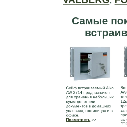
Самые по
встраи
Вст
Сейф встраиваемый Aiko
AW-
AW 2714 предназначен
то
для хранения небольших
12м
сумм денег или
тре
документов в домашних
за
условиях, гостиницах и в
пре
офисе.
взл
Посмотреть
>>
ГОС