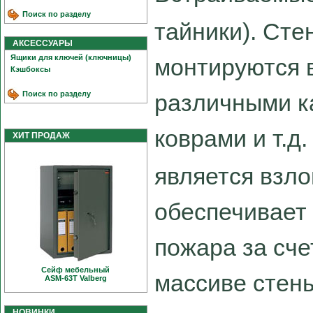
Поиск по разделу
тайники). Ст
АКСЕССУАРЫ
Ящики для ключей (ключницы)
монтируются 
Кэшбоксы
Поиск по разделу
различными к
коврами и т.
ХИТ ПРОДАЖ
является взл
обеспечивает
пожара за сче
Сейф мебельный
массиве стен
ASM-63T Valberg
НОВИНКИ