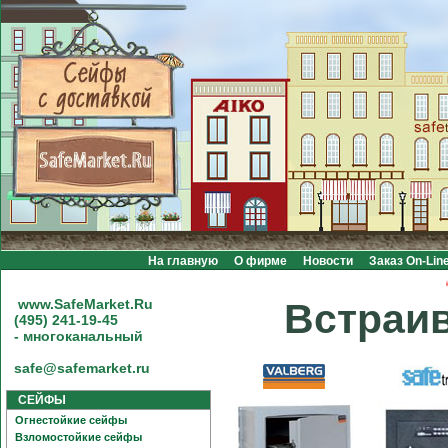
На главную
О фирме
Новости
Заказ On-Lin
Акц
www.SafeMarket.Ru
Встраи
(495) 241-19-45
- многоканальный
safe@safemarket.ru
СЕЙФЫ
Огнестойкие сейфы
Взломостойкие сейфы