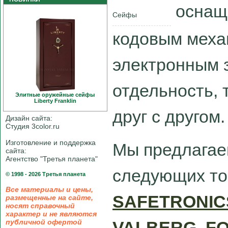
оснащ
Сейфы
кодовым меха
электронным 
отдельность, 
Элитные оружейные сейфы
Liberty Franklin
друг с другом.
Дизайн сайта:
Студия 3color.ru
Изготовление и поддержка
Мы предлага
сайта:
Агентство "Третья планета"
следующих то
© 1998 - 2026 Третья планета
Все материалы и цены,
SAFETRONIC
размещенные на сайте,
носят справочный
характер и не являются
публичной офертой
VALBERG
,
F