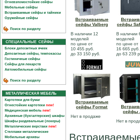
Огневзломостойкие сейфы
Мебельные сейфы
Встраиваемые сейфы и тайники
Оружейные сейфы
Встраиваемые
Встраи
сейфы Valberg
сейфы Saf
Поиск по разделу
В наличии 12
В наличии 
моделей
моделей
СПЕЦИАЛЬНЫЕ СЕЙФЫ
по цене от
по цене от
Блоки депозитных ячеек
10 455 руб.
16 665 руб.
до 33 150 руб.
до 63 239 р
Депозитные сейфы, темпокассы
Гостиничные сейфы
Сейфы для лекарств
Автомобильные сейфы
Поиск по разделу
МЕТАЛЛИЧЕСКАЯ МЕБЕЛЬ
Картотеки для бумаг
Встраиваемые
Огнестойкие картотеки
new!
Встраи
сейфы Format
Медицинская мебель
new!
сейфы 
Архивные (бухгалтерские) шкафы
Нет в продаже
Нет в прод
Шкафы раздевальные (локеры)
Металлические верстаки
new!
Стеллажи металлические
Встраиваемы
Мобильные архивы