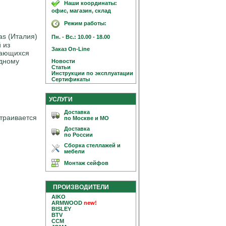
Наши координаты:
офис, магазин, склад
Режим работы:
s (Италия)
Пн. - Вс.: 10.00 - 18.00
 из
Заказ On-Line
щающихся
одному
Новости
Статьи
Инструкции по эксплуатации
Сертификаты
УСЛУГИ
Доставка
страивается
по Москве и МО
Доставка
по России
Сборка стеллажей и
мебели
Монтаж сейфов
ПРОИЗВОДИТЕЛИ
AIKO
ARMWOOD
new!
BISLEY
BTV
CCM