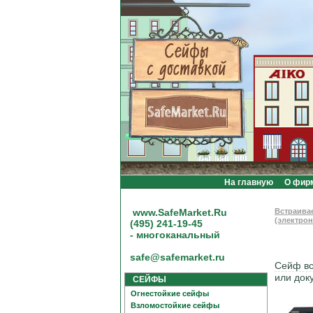
На главную
О фир
www.SafeMarket.Ru
Встраива
(электро
(495) 241-19-45
- многоканальный
safe@safemarket.ru
Сейф в
или док
СЕЙФЫ
Огнестойкие сейфы
Взломостойкие сейфы