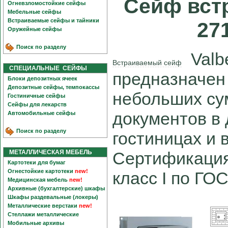
Сейф вст
Огневзломостойкие сейфы
Мебельные сейфы
Встраиваемые сейфы и тайники
27
Оружейные сейфы
Поиск по разделу
Valbe
Встраиваемый сейф
СПЕЦИАЛЬНЫЕ СЕЙФЫ
предназначен
Блоки депозитных ячеек
Депозитные сейфы, темпокассы
небольших су
Гостиничные сейфы
Сейфы для лекарств
документов в
Автомобильные сейфы
Поиск по разделу
гостиницах и 
МЕТАЛЛИЧЕСКАЯ МЕБЕЛЬ
Сертификация
Картотеки для бумаг
Огнестойкие картотеки
new!
класс I по ГО
Медицинская мебель
new!
Архивные (бухгалтерские) шкафы
Шкафы раздевальные (локеры)
Металлические верстаки
new!
Стеллажи металлические
Мобильные архивы