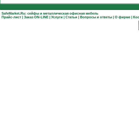
SafeMarket.Ru:
сейфы
и
металлическая офисная мебель
Прайс-лист
|
Заказ ON-LINE
|
Услуги
|
Статьи
|
Вопросы и ответы
|
О фирме
|
Ко