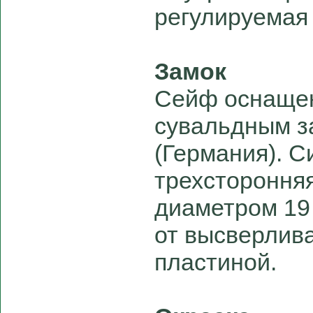
регулируемая 
Замок
Сейф оснащен
сувальдным з
(Германия). С
трехсторонняя
диаметром 19
от высверлив
пластиной.