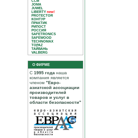
CCM
JOMA
JUWEL
LIBERTY
new!
PROTECTOR
КОНТУР
ПРАКТИК
РИПОСТ
РОССИЯ
SAFETRONICS
SAFEWOOD
TECHNOMAX
TOPAZ
ТАЙВАНЬ
VALBERG
О ФИРМЕ
С
1995 года
наша
компания является
членом
"Евро-
азиатской ассоциации
производителей
товаров и услуг в
области безопасности"