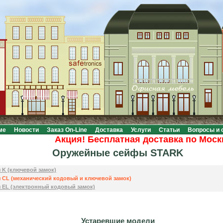
ме
Новости
Заказ On-Line
Доставка
Услуги
Статьи
Вопросы и 
Акция! Бесплатная доставка по Москве 
Оружейные сейфы STARK
 K (ключевой замок)
CL (механический кодовый и ключевой замок)
 EL (электронный кодовый замок)
Устаревшие модели