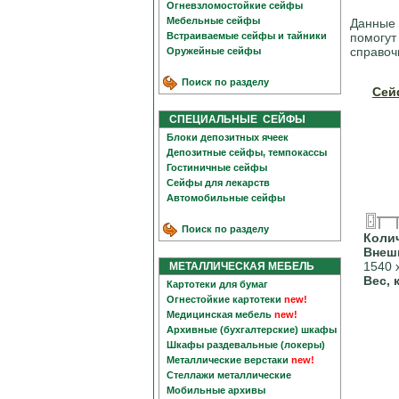
Огневзломостойкие сейфы
Мебельные сейфы
Данные 
Встраиваемые сейфы и тайники
помогут
справоч
Оружейные сейфы
Поиск по разделу
Сей
СПЕЦИАЛЬНЫЕ СЕЙФЫ
Блоки депозитных ячеек
Депозитные сейфы, темпокассы
Гостиничные сейфы
Сейфы для лекарств
Автомобильные сейфы
Поиск по разделу
Коли
Внеш
1540 
МЕТАЛЛИЧЕСКАЯ МЕБЕЛЬ
Вес, 
Картотеки для бумаг
Огнестойкие картотеки
new!
Медицинская мебель
new!
Архивные (бухгалтерские) шкафы
Шкафы раздевальные (локеры)
Металлические верстаки
new!
Стеллажи металлические
Мобильные архивы