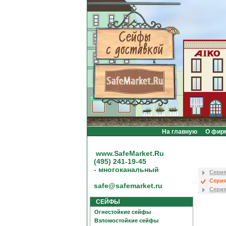
На главную
О фир
www.SafeMarket.Ru
(495) 241-19-45
- многоканальный
Серия
Серия 
safe@safemarket.ru
Серия
СЕЙФЫ
Огнестойкие сейфы
Взломостойкие сейфы