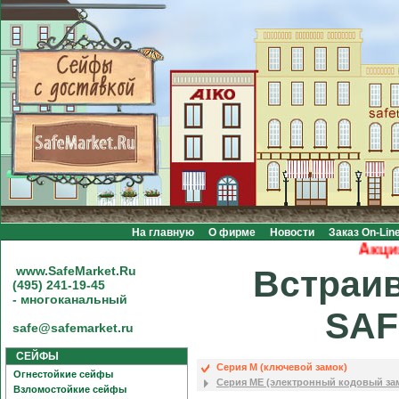
На главную
О фирме
Новости
Заказ On-Lin
Акция! Б
www.SafeMarket.Ru
Встраи
(495) 241-19-45
- многоканальный
SAF
safe@safemarket.ru
СЕЙФЫ
Серия M (ключевой замок)
Огнестойкие сейфы
Серия ME (электронный кодовый зам
Взломостойкие сейфы