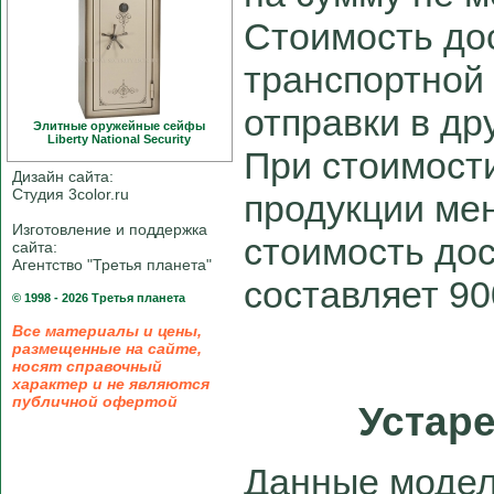
Стоимость до
транспортной
отправки в дру
Элитные оружейные сейфы
Liberty National Security
При стоимост
Дизайн сайта:
Студия 3color.ru
продукции мен
Изготовление и поддержка
стоимость дос
сайта:
Агентство "Третья планета"
составляет 90
© 1998 - 2026 Третья планета
Все материалы и цены,
размещенные на сайте,
носят справочный
характер и не являются
публичной офертой
Устар
Данные модел