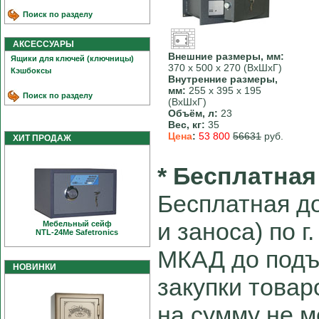
Поиск по разделу
АКСЕССУАРЫ
Внешние размеры, мм:
Ящики для ключей (ключницы)
370 х 500 х 270 (ВхШхГ)
Кэшбоксы
Внутренние размеры,
мм:
255 х 395 х 195
Поиск по разделу
(ВхШхГ)
Объём, л:
23
Вес, кг:
35
Цена
:
53 800
56631
руб.
ХИТ ПРОДАЖ
* Бесплатная
Бесплатная до
и заноса) по г
Мебельный сейф
NTL-24Me Safetronics
МКАД до подъ
НОВИНКИ
закупки товар
на сумму не м