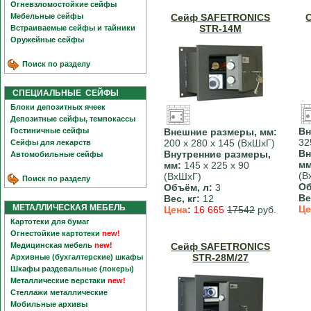
Огневзломостойкие сейфы
Мебельные сейфы
Сейф SAFETRONICS
STR-14M
Встраиваемые сейфы и тайники
Оружейные сейфы
Поиск по разделу
СПЕЦИАЛЬНЫЕ СЕЙФЫ
Блоки депозитных ячеек
Депозитные сейфы, темпокассы
Вн
Гостиничные сейфы
Внешние размеры, мм:
32
200 х 280 х 145 (ВхШхГ)
Сейфы для лекарств
Вн
Внутренние размеры,
Автомобильные сейфы
мм
мм:
145 х 225 х 90
(В
(ВхШхГ)
Поиск по разделу
Об
Объём, л:
3
Ве
Вес, кг:
12
МЕТАЛЛИЧЕСКАЯ МЕБЕЛЬ
Це
Цена
:
16 665
17542
руб.
Картотеки для бумаг
Огнестойкие картотеки
new!
Медицинская мебель
new!
Сейф SAFETRONICS
STR-28M/27
Архивные (бухгалтерские) шкафы
Шкафы раздевальные (локеры)
Металлические верстаки
new!
Стеллажи металлические
Мобильные архивы