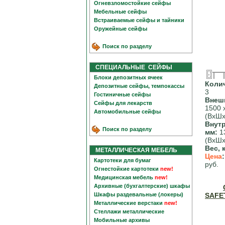
Огневзломостойкие сейфы
Мебельные сейфы
Встраиваемые сейфы и тайники
Оружейные сейфы
Поиск по разделу
СПЕЦИАЛЬНЫЕ СЕЙФЫ
Блоки депозитных ячеек
Коли
Депозитные сейфы, темпокассы
3
Гостиничные сейфы
Внеш
Сейфы для лекарств
1500 
Автомобильные сейфы
(ВхШх
Внут
Поиск по разделу
мм:
13
(ВхШх
Вес, к
МЕТАЛЛИЧЕСКАЯ МЕБЕЛЬ
Цена
Картотеки для бумаг
руб.
Огнестойкие картотеки
new!
Медицинская мебель
new!
Архивные (бухгалтерские) шкафы
Шкафы раздевальные (локеры)
SAFE
Металлические верстаки
new!
Стеллажи металлические
Мобильные архивы