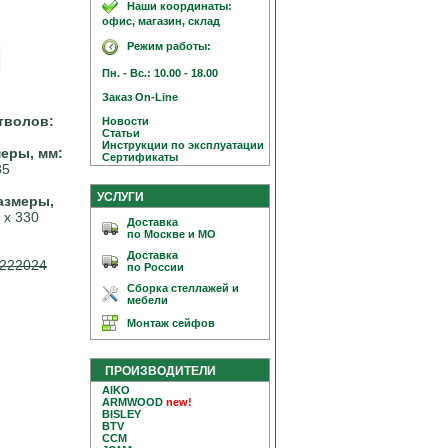
Наши координаты:
офис, магазин, склад
Режим работы:
Пн. - Вс.: 10.00 - 18.00
Заказ On-Line
тволов:
Новости
Статьи
Инструкции по эксплуатации
еры, мм:
Сертификаты
35
УСЛУГИ
азмеры,
 х 330
Доставка
по Москве и МО
Доставка
222024
по России
Сборка стеллажей и
мебели
Монтаж сейфов
ПРОИЗВОДИТЕЛИ
AIKO
ARMWOOD
new!
BISLEY
BTV
CCM