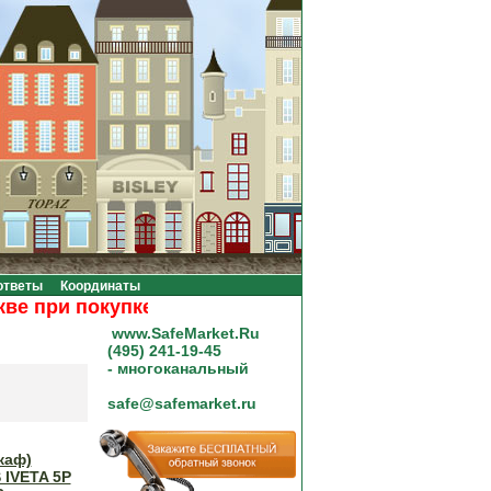
ответы
Координаты
ри покупке на сумму от 20000 рублей.
www.SafeMarket.Ru
(495) 241-19-45
- многоканальный
safe@safemarket.ru
каф)
IVETA 5P