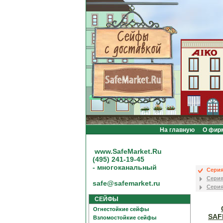
На главную
О фир
www.SafeMarket.Ru
(495) 241-19-45
- многоканальный
Серия 
Серия
safe@safemarket.ru
Серия
СЕЙФЫ
Огнестойкие сейфы
SAF
Взломостойкие сейфы