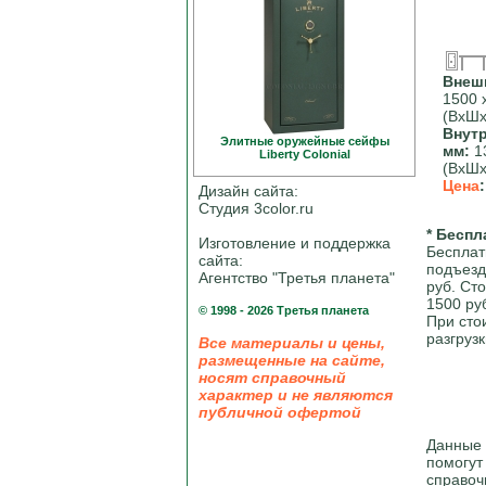
Внеш
1500 
(ВхШх
Внут
Элитные оружейные сейфы
мм:
13
Liberty Colonial
(ВхШх
Цена
Дизайн сайта:
Студия 3color.ru
* Беспл
Изготовление и поддержка
Бесплат
сайта:
подъезд
Агентство "Третья планета"
руб. Ст
1500 ру
© 1998 - 2026 Третья планета
При сто
разгрузк
Все материалы и цены,
размещенные на сайте,
носят справочный
характер и не являются
публичной офертой
Данные 
помогут
справоч