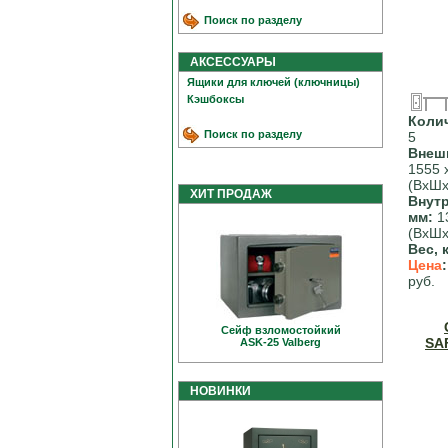
Поиск по разделу
АКСЕССУАРЫ
Ящики для ключей (ключницы)
Кэшбоксы
Коли
Поиск по разделу
5
Внеш
1555 
(ВхШх
ХИТ ПРОДАЖ
Внут
мм:
13
(ВхШх
Вес, к
Цена
руб.
Сейф взломостойкий
SA
ASK-25 Valberg
НОВИНКИ