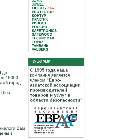
JOMA
JUWEL
LIBERTY
new!
PROTECTOR
КОНТУР
ПРАКТИК
РИПОСТ
РОССИЯ
SAFETRONICS
SAFEWOOD
TECHNOMAX
TOPAZ
ТАЙВАНЬ
VALBERG
О ФИРМЕ
С
1995 года
наша
Д до
компания является
нее 15000
членом
"Евро-
гой город -
азиатской ассоциации
производителей
 (без
товаров и услуг в
области безопасности"
аналоги Вам
дены в