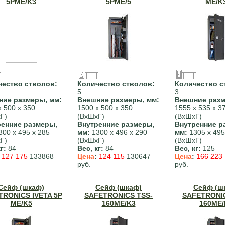
5PME/K3
5PME/5
ME/K
чество стволов:
Количество стволов:
Количество с
5
3
ние размеры, мм:
Внешние размеры, мм:
Внешние разм
х 500 х 350
1500 х 500 х 350
1555 х 535 х 3
Г)
(ВхШхГ)
(ВхШхГ)
ренние размеры,
Внутренние размеры,
Внутренние р
00 х 495 х 285
мм:
1300 х 496 х 290
мм:
1305 х 495
Г)
(ВхШхГ)
(ВхШхГ)
г:
84
Вес, кг:
84
Вес, кг:
125
:
127 175
133868
Цена
:
124 115
130647
Цена
:
166 223
руб.
руб.
Сейф (шкаф)
Сейф (шкаф)
Сейф (ш
TRONICS IVETA 5P
SAFETRONICS TSS-
SAFETRONIC
ME/K5
160ME/K3
160ME/