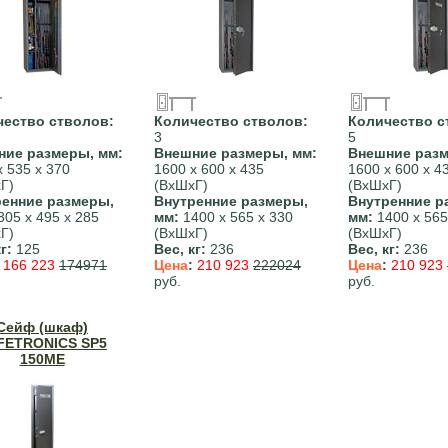
чество стволов:
Количество стволов:
Количество с
3
5
ние размеры, мм:
Внешние размеры, мм:
Внешние разм
х 535 х 370
1600 х 600 х 435
1600 х 600 х 4
Г)
(ВхШхГ)
(ВхШхГ)
ренние размеры,
Внутренние размеры,
Внутренние р
05 х 495 х 285
мм:
1400 х 565 х 330
мм:
1400 х 565
Г)
(ВхШхГ)
(ВхШхГ)
г:
125
Вес, кг:
236
Вес, кг:
236
:
166 223
174971
Цена
:
210 923
222024
Цена
:
210 923
руб.
руб.
Сейф (шкаф)
FETRONICS SP5
150ME