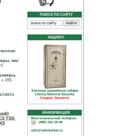
3
ПОИСК ПО САЙТУ
АКЦИЯ!!!
тволов:
еры, мм:
70
азмеры,
 х 285
Элитные оружейные сейфы
174971
Liberty National Security
Скидки! Звоните!
ИНФОРМАЦИЯ
каф)
S TSS-
Многоканальный телефон:
(495) 241-19-45
K5
safe@safemarket.ru