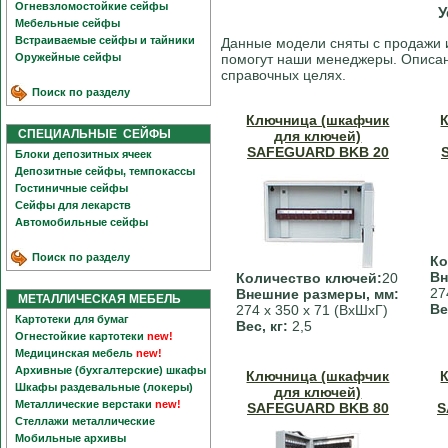
Огневзломостойкие сейфы
У
Мебельные сейфы
Встраиваемые сейфы и тайники
Данные модели сняты с продажи 
Оружейные сейфы
помогут наши менеджеры. Описан
справочных целях.
Поиск по разделу
Ключница (шкафчик
СПЕЦИАЛЬНЫЕ СЕЙФЫ
для ключей)
SAFEGUARD BKB 20
Блоки депозитных ячеек
Депозитные сейфы, темпокассы
Гостиничные сейфы
Сейфы для лекарств
Автомобильные сейфы
Поиск по разделу
Ко
Вн
Количество ключей:
20
27
Внешние размеры, мм:
МЕТАЛЛИЧЕСКАЯ МЕБЕЛЬ
Ве
274 х 350 х 71 (ВхШхГ)
Картотеки для бумаг
Вес, кг:
2,5
Огнестойкие картотеки
new!
Медицинская мебель
new!
Архивные (бухгалтерские) шкафы
Ключница (шкафчик
Шкафы раздевальные (локеры)
для ключей)
Металлические верстаки
new!
SAFEGUARD BKB 80
S
Стеллажи металлические
Мобильные архивы