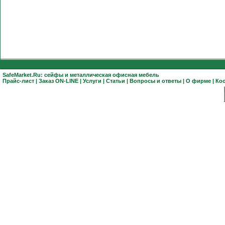
SafeMarket.Ru:
сейфы
и
металлическая офисная мебель
Прайс-лист
|
Заказ ON-LINE
|
Услуги
|
Статьи
|
Вопросы и ответы
|
О фирме
|
Ко