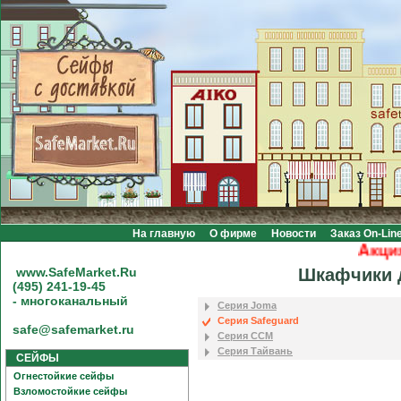
На главную
О фирме
Новости
Заказ On-Lin
Акция! 
www.SafeMarket.Ru
Шкафчики 
(495) 241-19-45
- многоканальный
Серия Joma
Серия Safeguard
safe@safemarket.ru
Серия CCM
Серия Тайвань
СЕЙФЫ
Огнестойкие сейфы
Взломостойкие сейфы