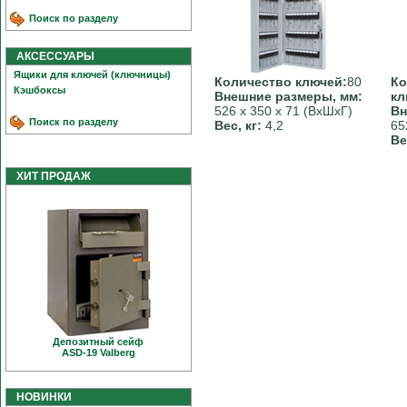
Поиск по разделу
АКСЕССУАРЫ
Ящики для ключей (ключницы)
Количество ключей:
80
Ко
Кэшбоксы
Внешние размеры, мм:
кл
526 х 350 х 71 (ВхШхГ)
Вн
Поиск по разделу
Вес, кг:
4,2
65
Ве
ХИТ ПРОДАЖ
Депозитный сейф
ASD-19 Valberg
НОВИНКИ