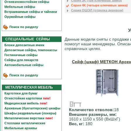
Серия 3K (три ключевых замка)
Огневзломостойкие сейфы
Серия 4K (четыре ключевых замка)
Мебельные сейфы
Серия ОШЭЛ (отделка деревом)
Встраиваемые сейфы и тайники
Оружейные сейфы
Поиск по разделу
У
Данные модели сняты с продажи 
СПЕЦИАЛЬНЫЕ СЕЙФЫ
помогут наши менеджеры. Описан
Блоки депозитных ячеек
справочных целях.
Депозитные сейфы, темпокассы
Гостиничные сейфы
Сейфы для лекарств
Сейф (шкаф) МЕТКОН Арсен
Автомобильные сейфы
Поиск по разделу
МЕТАЛЛИЧЕСКАЯ МЕБЕЛЬ
Картотеки для бумаг
Огнестойкие картотеки
new!
Медицинская мебель
new!
Архивные (бухгалтерские) шкафы
Количество стволов:
18
Шкафы раздевальные (локеры)
Внешние размеры, мм:
Металлические верстаки
new!
1610 х 1150 х 550 (ВхШхГ)
Стеллажи металлические
Вес, кг:
180
Мобильные архивы