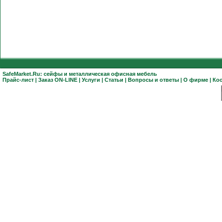
SafeMarket.Ru:
сейфы
и
металлическая офисная мебель
Прайс-лист
|
Заказ ON-LINE
|
Услуги
|
Статьи
|
Вопросы и ответы
|
О фирме
|
Ко