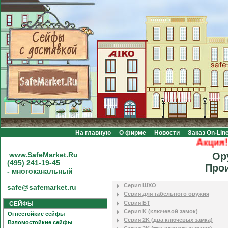
На главную
О фирме
Новости
Заказ On-Lin
Акция! Б
www.SafeMarket.Ru
Ор
(495) 241-19-45
Про
- многоканальный
Серия ШХО
safe@safemarket.ru
Серия для табельного оружия
Серия БТ
СЕЙФЫ
Серия K (ключевой замок)
Огнестойкие сейфы
Серия 2K (два ключевых замка)
Взломостойкие сейфы