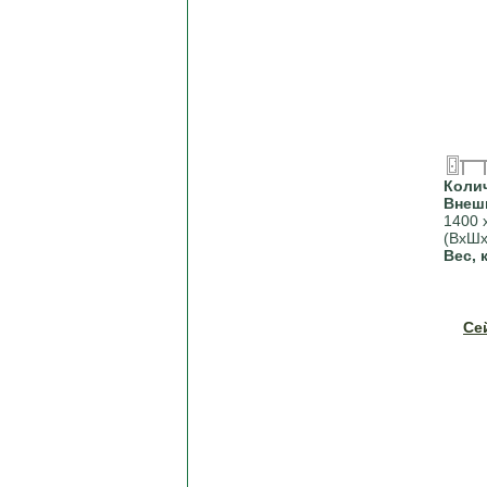
Коли
Внеш
1400 
(ВхШх
Вес, 
Се