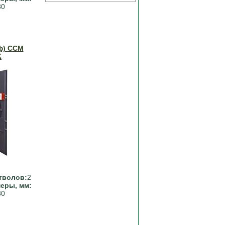
80
ф) ССМ
К
тволов:
2
еры, мм:
80