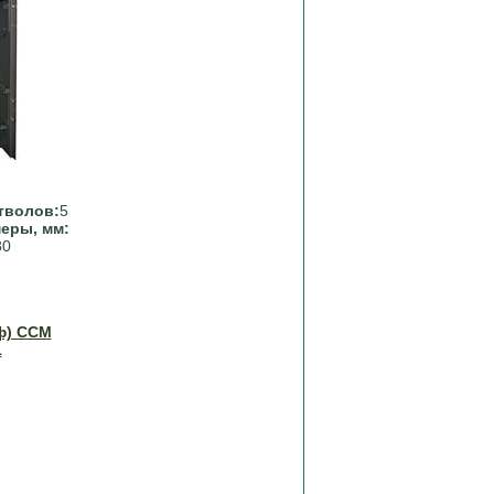
тволов:
5
еры, мм:
80
ф) ССМ
1