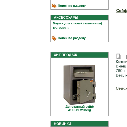
Поиск по разделу
Сейф
АКСЕССУАРЫ
Ящики для ключей (ключницы)
Кэшбоксы
Поиск по разделу
ХИТ ПРОДАЖ
Коли
Внеш
760 х
Вес, 
Сейф
Депозитный сейф
ASD-19 Valberg
НОВИНКИ