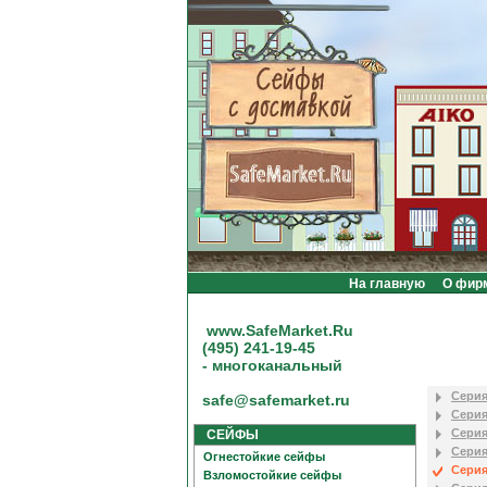
На главную
О фир
www.SafeMarket.Ru
(495) 241-19-45
- многоканальный
Сери
safe@safemarket.ru
Серия
Серия
СЕЙФЫ
Серия
Огнестойкие сейфы
Серия 
Взломостойкие сейфы