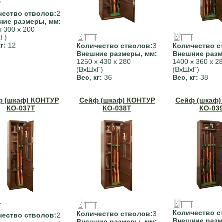
чество стволов:
2
ние размеры, мм:
х 300 х 200
Г)
кг:
12
Количество стволов:
3
Количество с
Внешние размеры, мм:
Внешние разм
1250 х 430 х 280
1400 х 360 х 2
(ВхШхГ)
(ВхШхГ)
Вес, кг:
36
Вес, кг:
38
 (шкаф) КОНТУР
Сейф (шкаф) КОНТУР
Сейф (шкаф)
КО-037Т
КО-038Т
КО-03
Количество с
Количество стволов:
3
чество стволов:
2
Внешние разм
Внешние размеры, мм: