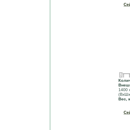
Се
Коли
Внеш
1400 
(ВхШх
Вес, 
Се