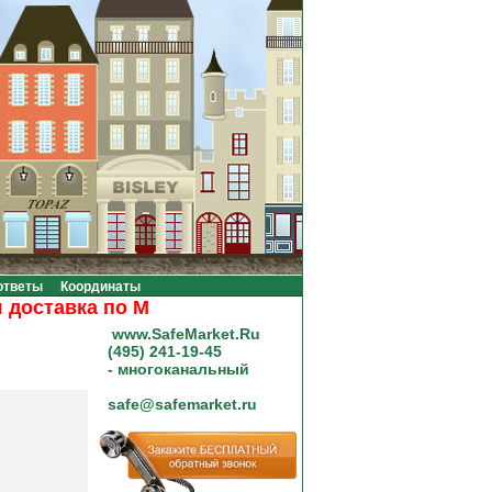
ответы
Координаты
а по Москве при покупке на сумму от 20000 рубл
www.SafeMarket.Ru
(495) 241-19-45
- многоканальный
safe@safemarket.ru