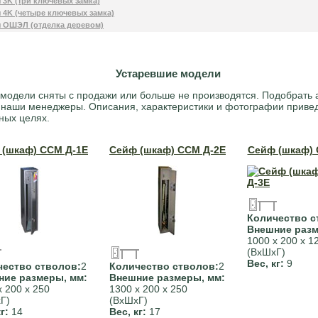
 3K (три ключевых замка)
 4K (четыре ключевых замка)
 ОШЭЛ (отделка деревом)
Устаревшие модели
модели сняты с продажи или больше не производятся. Подобрать 
 наши менеджеры. Описания, характеристики и фотографии приве
ных целях.
 (шкаф) ССМ Д-1Е
Сейф (шкаф) ССМ Д-2Е
Сейф (шкаф) 
Количество с
Внешние разм
1000 х 200 х 1
(ВхШхГ)
Вес, кг:
9
чество стволов:
2
Количество стволов:
2
ние размеры, мм:
Внешние размеры, мм:
х 200 х 250
1300 х 200 х 250
Г)
(ВхШхГ)
кг:
14
Вес, кг:
17