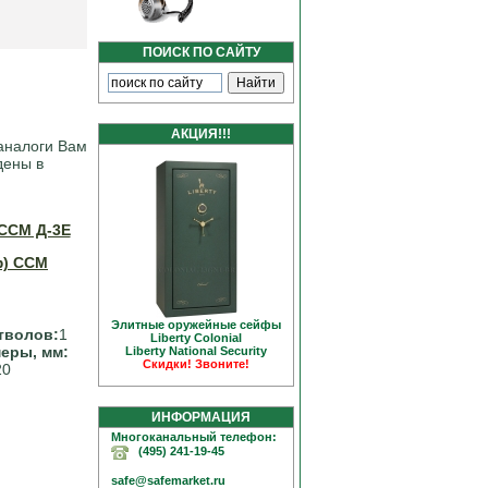
ПОИСК ПО САЙТУ
АКЦИЯ!!!
аналоги Вам
дены в
ССМ Д-3Е
Элитные оружейные сейфы
тволов:
1
Liberty Colonial
еры, мм:
Liberty National Security
Скидки! Звоните!
20
ИНФОРМАЦИЯ
Многоканальный телефон:
(495) 241-19-45
safe@safemarket.ru