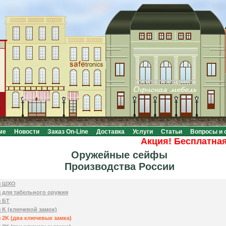
ме
Новости
Заказ On-Line
Доставка
Услуги
Статьи
Вопросы и 
Акция! Бесплатная доставк
Оружейные сейфы
Производства России
я ШХО
 для табельного оружия
 БТ
 K (ключевой замок)
2K (два ключевых замка)