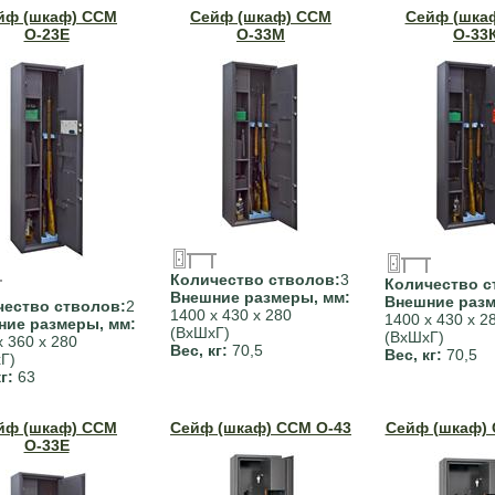
йф (шкаф) ССМ
Сейф (шкаф) ССМ
Сейф (шка
О-23Е
О-33М
О-33
Количество стволов:
3
Количество с
Внешние размеры, мм:
Внешние разм
чество стволов:
2
1400 х 430 х 280
1400 х 430 х 2
ние размеры, мм:
(ВхШхГ)
(ВхШхГ)
х 360 х 280
Вес, кг:
70,5
Вес, кг:
70,5
Г)
кг:
63
йф (шкаф) ССМ
Сейф (шкаф) ССМ О-43
Сейф (шкаф) 
О-33Е