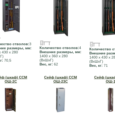
чество стволов:
3
Количество стволов:
4
ние размеры, мм:
Количество с
Внешние размеры, мм:
х 430 х 280
Внешние разм
1400 х 360 х 280
Г)
1400 х 430 х 2
(ВхШхГ)
кг:
70,5
(ВхШхГ)
Вес, кг:
62
Вес, кг:
71
йф (шкаф) ССМ
Сейф (шкаф) ССМ
Сейф (шка
ОШ-2С
ОШ-23С
ОШ-