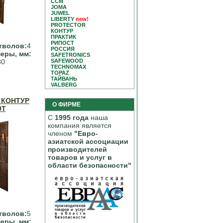
CCM
JOMA
JUWEL
LIBERTY
new!
PROTECTOR
КОНТУР
ПРАКТИК
РИПОСТ
тволов:
4
РОССИЯ
еры, мм:
SAFETRONICS
SAFEWOOD
80
TECHNOMAX
TOPAZ
ТАЙВАНЬ
VALBERG
 КОНТУР
О ФИРМЕ
9Т
С
1995 года
наша
компания является
членом
"Евро-
азиатской ассоциации
производителей
товаров и услуг в
области безопасности"
тволов:
5
еры, мм: