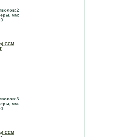
тволов:
2
еры, мм:
20
ф) ССМ
Т
тволов:
3
еры, мм:
00
ф) ССМ