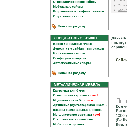
Серия
Огневзломостойкие сейфы
Серия
Мебельные сейфы
Серия
Встраиваемые сейфы и тайники
Оружейные сейфы
Поиск по разделу
Данные 
СПЕЦИАЛЬНЫЕ СЕЙФЫ
помогут
Блоки депозитных ячеек
справоч
Депозитные сейфы, темпокассы
Гостиничные сейфы
Сейфы для лекарств
Сейф
Автомобильные сейфы
Поиск по разделу
МЕТАЛЛИЧЕСКАЯ МЕБЕЛЬ
Картотеки для бумаг
Огнестойкие картотеки
new!
Медицинская мебель
new!
Архивные (бухгалтерские) шкафы
Коли
Шкафы раздевальные (локеры)
Внеш
Металлические верстаки
new!
1000 
Стеллажи металлические
(ВхШх
Вес, 
Мобильные архивы