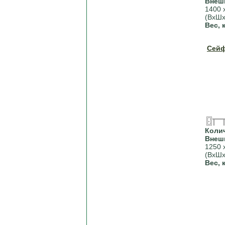
Внеш
1400 
(ВхШх
Вес, 
Сейф
Коли
Внеш
1250 
(ВхШх
Вес, 