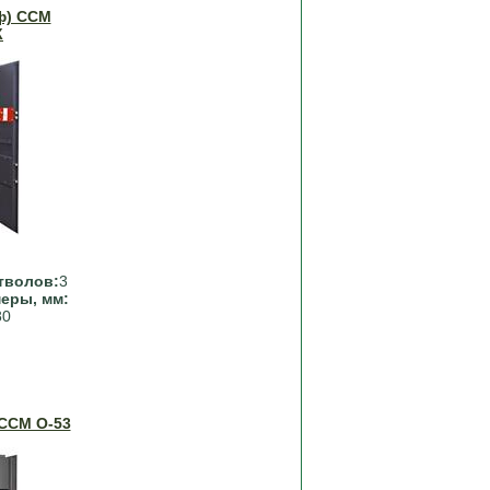
ф) ССМ
К
тволов:
3
еры, мм:
80
ССМ О-53