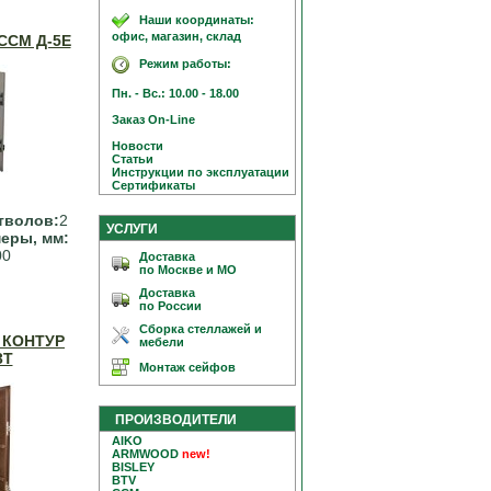
Наши координаты:
офис, магазин, склад
ССМ Д-5Е
Режим работы:
Пн. - Вс.: 10.00 - 18.00
Заказ On-Line
Новости
Статьи
Инструкции по эксплуатации
Сертификаты
тволов:
2
УСЛУГИ
еры, мм:
00
Доставка
по Москве и МО
Доставка
по России
Сборка стеллажей и
 КОНТУР
мебели
3Т
Монтаж сейфов
ПРОИЗВОДИТЕЛИ
AIKO
ARMWOOD
new!
BISLEY
BTV