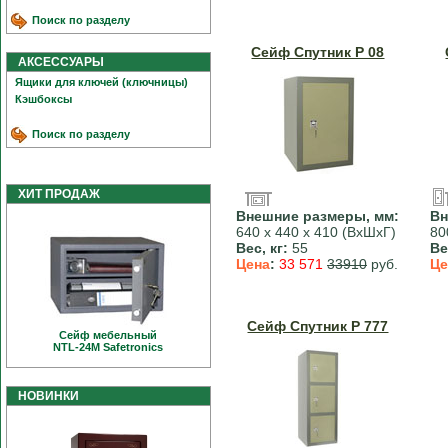
Поиск по разделу
Сейф Спутник Р 08
АКСЕССУАРЫ
Ящики для ключей (ключницы)
Кэшбоксы
Поиск по разделу
ХИТ ПРОДАЖ
Внешние размеры, мм:
Вн
640 х 440 х 410 (ВхШхГ)
80
Вес, кг:
55
Ве
Цена
:
33 571
33910
руб.
Це
Сейф Спутник Р 777
Сейф мебельный
NTL-24M Safetronics
НОВИНКИ