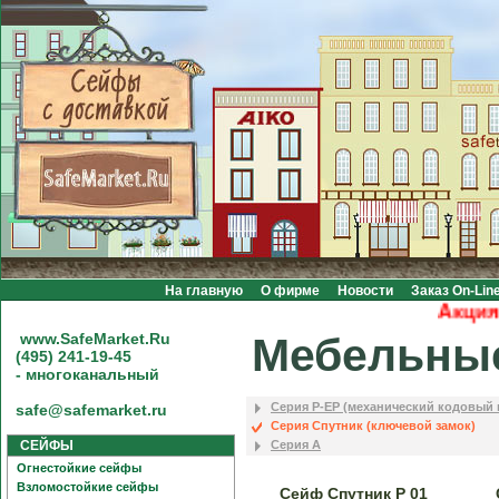
На главную
О фирме
Новости
Заказ On-Lin
Акция! Бе
www.SafeMarket.Ru
Мебельны
(495) 241-19-45
- многоканальный
Серия P-EP (механический кодовый 
safe@safemarket.ru
Серия Спутник (ключевой замок)
СЕЙФЫ
Серия А
Огнестойкие сейфы
Взломостойкие сейфы
Сейф Спутник Р 01