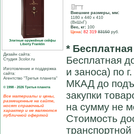
Внешние размеры, мм:
1180 х 440 х 410
(ВхШхГ)
Вес, кг:
100
Цена
:
82 319
83150
руб.
Элитные оружейные сейфы
Liberty Franklin
* Бесплатная
Дизайн сайта:
Бесплатная до
Студия 3color.ru
Изготовление и поддержка
и заноса) по г
сайта:
Агентство "Третья планета"
МКАД до подъ
© 1998 - 2026 Третья планета
закупки товар
Все материалы и цены,
размещенные на сайте,
на сумму не м
носят справочный
характер и не являются
публичной офертой
Стоимость до
транспортной