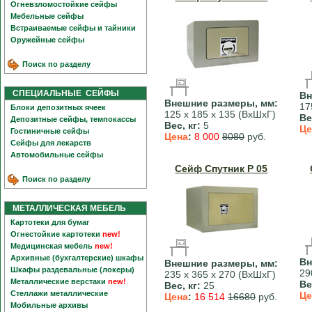
Огневзломостойкие сейфы
Мебельные сейфы
Встраиваемые сейфы и тайники
Оружейные сейфы
Поиск по разделу
СПЕЦИАЛЬНЫЕ СЕЙФЫ
Вн
Внешние размеры, мм:
17
Блоки депозитных ячеек
125 х 185 х 135 (ВхШхГ)
Ве
Депозитные сейфы, темпокассы
Вес, кг:
5
Це
Гостиничные сейфы
Цена
:
8 000
8080
руб.
Сейфы для лекарств
Автомобильные сейфы
Сейф Спутник Р 05
Поиск по разделу
МЕТАЛЛИЧЕСКАЯ МЕБЕЛЬ
Картотеки для бумаг
Огнестойкие картотеки
new!
Медицинская мебель
new!
Архивные (бухгалтерские) шкафы
Вн
Внешние размеры, мм:
Шкафы раздевальные (локеры)
29
235 х 365 х 270 (ВхШхГ)
Металлические верстаки
new!
Ве
Вес, кг:
25
Стеллажи металлические
Це
Цена
:
16 514
16680
руб.
Мобильные архивы