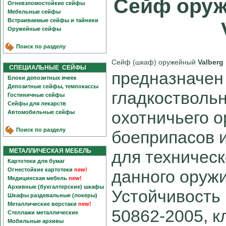
Сейф ору
Огневзломостойкие сейфы
Мебельные сейфы
Встраиваемые сейфы и тайники
Оружейные сейфы
Поиск по разделу
Сейф (шкаф) оружейный
Valberg
СПЕЦИАЛЬНЫЕ СЕЙФЫ
предназначен
Блоки депозитных ячеек
Депозитные сейфы, темпокассы
гладкоствольн
Гостиничные сейфы
Сейфы для лекарств
охотничьего о
Автомобильные сейфы
Поиск по разделу
боеприпасов 
МЕТАЛЛИЧЕСКАЯ МЕБЕЛЬ
для техничес
Картотеки для бумаг
Огнестойкие картотеки
new!
данного оружи
Медицинская мебель
new!
Архивные (бухгалтерские) шкафы
Устойчивость 
Шкафы раздевальные (локеры)
Металлические верстаки
new!
50862-2005, к
Стеллажи металлические
Мобильные архивы