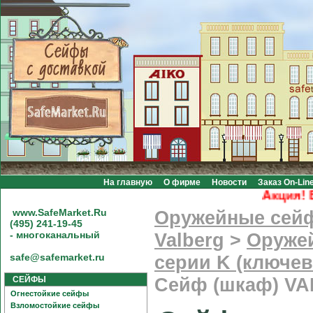
На главную
О фирме
Новости
Заказ On-Lin
Акция! Бес
www.SafeMarket.Ru
Оружейные сей
(495) 241-19-45
- многоканальный
Valberg
>
Оруже
safe@safemarket.ru
серии K (ключев
СЕЙФЫ
Сейф (шкаф) V
Огнестойкие сейфы
Взломостойкие сейфы