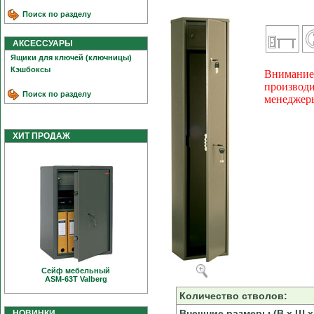
Поиск по разделу
АКСЕССУАРЫ
Ящики для ключей (ключницы)
Кэшбоксы
Внимание!
производи
Поиск по разделу
менеджеры
ХИТ ПРОДАЖ
Сейф мебельный
ASM-63T Valberg
Количество стволов:
Внешние размеры (В х Ш х 
НОВИНКИ