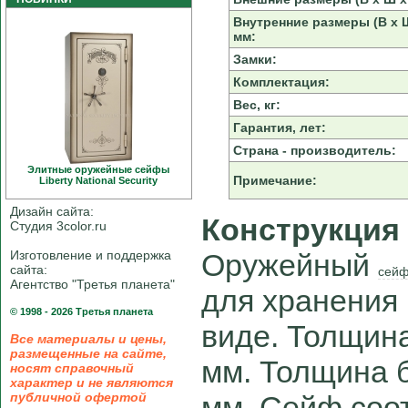
Внутренние размеры (В х Ш
мм:
Замки:
Комплектация:
Вес, кг:
Гарантия, лет:
Страна - производитель:
Элитные оружейные сейфы
Примечание:
Liberty National Security
Дизайн сайта:
Конструкция
Студия 3color.ru
Изготовление и поддержка
Оружейный
сайта:
сейф
Агентство "Третья планета"
для хранения
© 1998 - 2026 Третья планета
виде. Толщина
Все материалы и цены,
размещенные на сайте,
мм. Толщина б
носят справочный
характер и не являются
публичной офертой
мм. Сейф соот