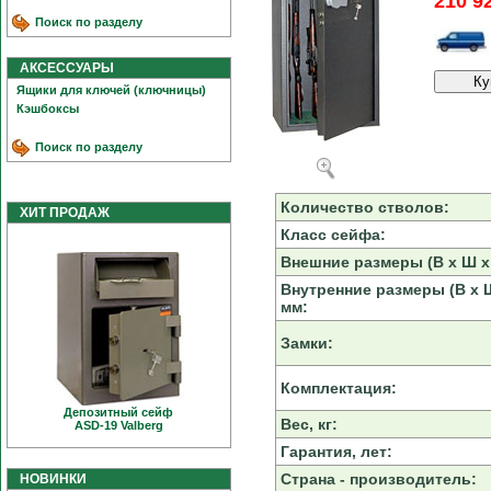
210 9
Поиск по разделу
АКСЕССУАРЫ
Ящики для ключей (ключницы)
Кэшбоксы
Поиск по разделу
Количество стволов:
ХИТ ПРОДАЖ
Класс сейфа:
Внешние размеры (В х Ш х 
Внутренние размеры (В х Ш
мм:
Замки:
Комплектация:
Депозитный сейф
Вес, кг:
ASD-19 Valberg
Гарантия, лет:
Страна - производитель:
НОВИНКИ