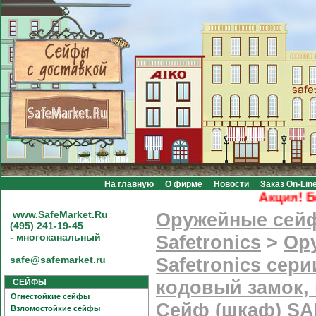
На главную
О фирме
Новости
Заказ On-Lin
Акция! Беспл
www.SafeMarket.Ru
Оружейные сей
(495) 241-19-45
- многоканальный
Safetronics
>
Ор
safe@safemarket.ru
Safetronics сер
СЕЙФЫ
кодовый замок, 
Огнестойкие сейфы
Сейф (шкаф) SA
Взломостойкие сейфы