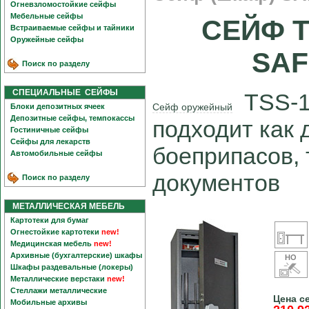
Огневзломостойкие сейфы
Мебельные сейфы
СЕЙФ T
Встраиваемые сейфы и тайники
Оружейные сейфы
SAF
Поиск по разделу
СПЕЦИАЛЬНЫЕ СЕЙФЫ
TSS-16
Сейф оружейный
Блоки депозитных ячеек
Депозитные сейфы, темпокассы
подходит как 
Гостиничные сейфы
Сейфы для лекарств
боеприпасов, 
Автомобильные сейфы
документов
Поиск по разделу
МЕТАЛЛИЧЕСКАЯ МЕБЕЛЬ
Картотеки для бумаг
Огнестойкие картотеки
new!
Медицинская мебель
new!
Архивные (бухгалтерские) шкафы
Шкафы раздевальные (локеры)
Металлические верстаки
new!
Стеллажи металлические
Цена с
Мобильные архивы