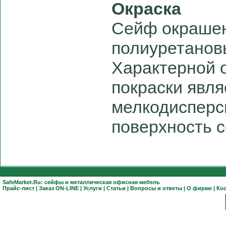
Окраска
Сейф окрашен
полиуретанов
Характерной 
покраски явля
мелкодисперс
поверхность 
SafeMarket.Ru:
сейфы
и
металлическая офисная мебель
Прайс-лист
|
Заказ ON-LINE
|
Услуги
|
Статьи
|
Вопросы и ответы
|
О фирме
|
Ко