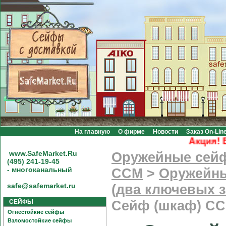
На главную
О фирме
Новости
Заказ On-Lin
Акция! Бесп
www.SafeMarket.Ru
Оружейные сей
(495) 241-19-45
- многоканальный
CCM
>
Оружейны
safe@safemarket.ru
(два ключевых з
СЕЙФЫ
Сейф (шкаф) СС
Огнестойкие сейфы
Взломостойкие сейфы