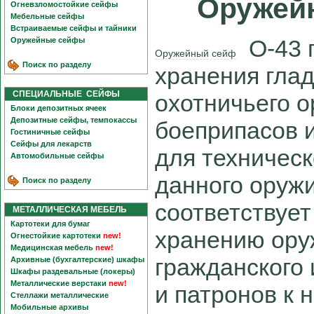
Оружей
Огневзломостойкие сейфы
Мебельные сейфы
Встраиваемые сейфы и тайники
О-43 
Оружейные сейфы
Оружейный сейф
Поиск по разделу
хранения гла
СПЕЦИАЛЬНЫЕ СЕЙФЫ
охотничьего о
Блоки депозитных ячеек
Депозитные сейфы, темпокассы
боеприпасов 
Гостиничные сейфы
Сейфы для лекарств
для техничес
Автомобильные сейфы
данного оруж
Поиск по разделу
соответствуе
МЕТАЛЛИЧЕСКАЯ МЕБЕЛЬ
Картотеки для бумаг
хранению ору
Огнестойкие картотеки
new!
Медицинская мебель
new!
гражданского 
Архивные (бухгалтерские) шкафы
Шкафы раздевальные (локеры)
Металлические верстаки
new!
и патронов к н
Стеллажи металлические
Мобильные архивы