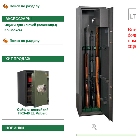
Поиск по разделу
АКСЕССУАРЫ
Ящики для ключей (ключницы)
Вни
Кэшбоксы
бол
пом
Поиск по разделу
спр
ХИТ ПРОДАЖ
Сейф огнестойкий
FRS-49 EL Valberg
НОВИНКИ