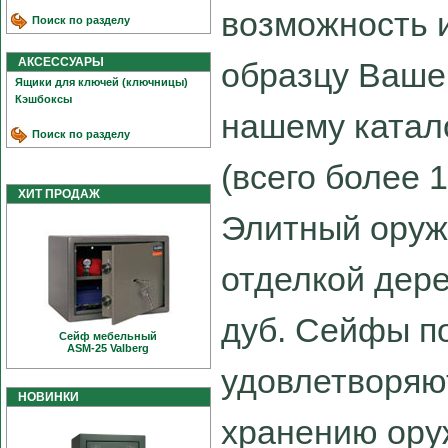
возможность 
Поиск по разделу
АКСЕССУАРЫ
образцу Ваше
Ящики для ключей (ключницы)
Кэшбоксы
нашему катал
Поиск по разделу
(всего более 
ХИТ ПРОДАЖ
Элитный оруж
отделкой дер
дуб. Сейфы п
Сейф мебельный
ASM-25 Valberg
удовлетворяю
НОВИНКИ
хранению ору