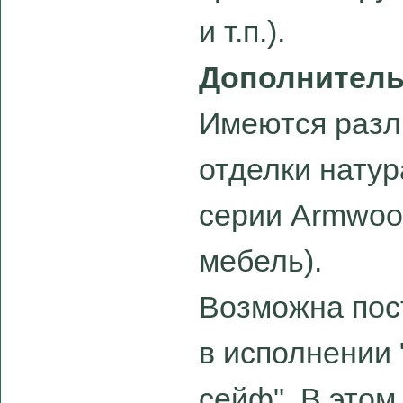
и т.п.).
Дополнител
Имеются разл
отделки нату
серии Armwoo
мебель).
Возможна пос
в исполнении
сейф". В этом