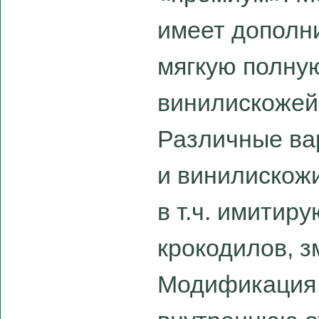
имеет дополн
мягкую полну
винилискожей
Различные ва
и винилискожи
в т.ч. имитир
крокодилов, зм
Модификация 