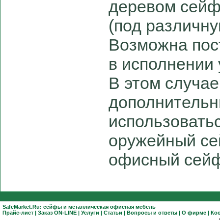
деревом сейф
(под различну
Возможна пос
в исполнении
В этом случае
дополнительн
использоватьс
оружейный сей
офисный сей
SafeMarket.Ru:
сейфы
и
металлическая офисная мебель
Прайс-лист
|
Заказ ON-LINE
|
Услуги
|
Статьи
|
Вопросы и ответы
|
О фирме
|
Ко