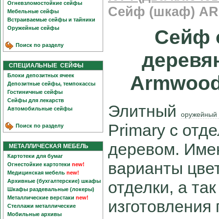
Огневзломостойкие сейфы
Сейф (шкаф) A
Мебельные сейфы
Встраиваемые сейфы и тайники
Оружейные сейфы
Сейф 
Поиск по разделу
деревя
СПЕЦИАЛЬНЫЕ СЕЙФЫ
Armwood-
Блоки депозитных ячеек
Депозитные сейфы, темпокассы
Гостиничные сейфы
Сейфы для лекарств
Элитный
Автомобильные сейфы
оружейный
Primary с отд
Поиск по разделу
деревом. Име
МЕТАЛЛИЧЕСКАЯ МЕБЕЛЬ
Картотеки для бумаг
варианты цве
Огнестойкие картотеки
new!
Медицинская мебель
new!
Архивные (бухгалтерские) шкафы
отделки, а та
Шкафы раздевальные (локеры)
Металлические верстаки
new!
изготовления
Стеллажи металлические
Мобильные архивы