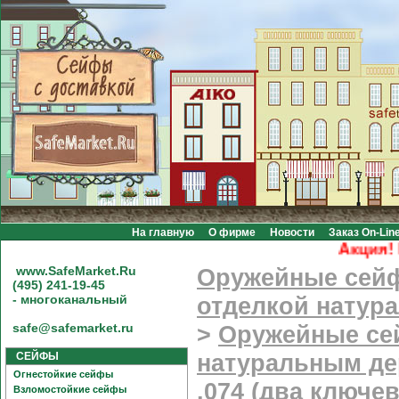
На главную
О фирме
Новости
Заказ On-Lin
Акция! Беспла
www.SafeMarket.Ru
Оружейные сей
(495) 241-19-45
- многоканальный
отделкой натур
safe@safemarket.ru
>
Оружейные се
СЕЙФЫ
натуральным де
Огнестойкие сейфы
.074 (два ключев
Взломостойкие сейфы