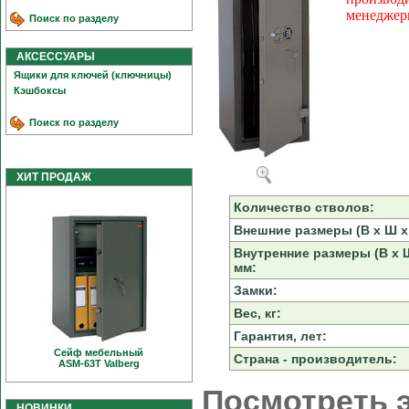
менеджер
Поиск по разделу
АКСЕССУАРЫ
Ящики для ключей (ключницы)
Кэшбоксы
Поиск по разделу
ХИТ ПРОДАЖ
Количество стволов:
Внешние размеры (В х Ш х 
Внутренние размеры (В х Ш
мм:
Замки:
Вес, кг:
Гарантия, лет:
Сейф мебельный
Страна - производитель:
ASM-63T Valberg
Посмотреть э
НОВИНКИ