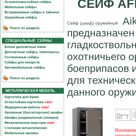
СЕЙФ AFR
Огневзломостойкие сейфы
Мебельные сейфы
Встраиваемые сейфы и тайники
Aik
Оружейные сейфы
Сейф (шкаф) оружейный
Поиск по разделу
предназначен
СПЕЦИАЛЬНЫЕ СЕЙФЫ
гладкоствольн
Блоки депозитных ячеек
Депозитные сейфы, темпокассы
охотничьего о
Гостиничные сейфы
Сейфы для лекарств
боеприпасов 
Автомобильные сейфы
для техничес
Поиск по разделу
данного оружи
МЕТАЛЛИЧЕСКАЯ МЕБЕЛЬ
Картотеки для бумаг
Огнестойкие картотеки
new!
Медицинская мебель
new!
Архивные (бухгалтерские) шкафы
Шкафы раздевальные (локеры)
Металлические верстаки
new!
Стеллажи металлические
Внимание!
Мобильные архивы
производи