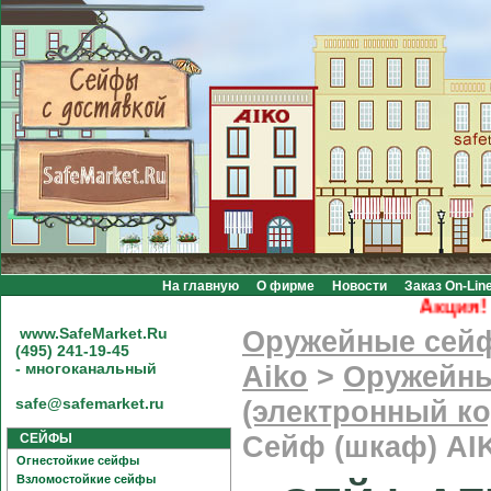
На главную
О фирме
Новости
Заказ On-Lin
Акция! Бе
www.SafeMarket.Ru
Оружейные сей
(495) 241-19-45
- многоканальный
Aiko
>
Оружейны
safe@safemarket.ru
(электронный к
СЕЙФЫ
Сейф (шкаф) AI
Огнестойкие сейфы
Взломостойкие сейфы