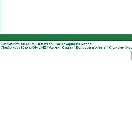
SafeMarket.Ru:
сейфы
и
металлическая офисная мебель
Прайс-лист
|
Заказ ON-LINE
|
Услуги
|
Статьи
|
Вопросы и ответы
|
О фирме
|
Ко