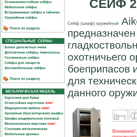
СЕЙФ 2
Огневзломостойкие сейфы
Мебельные сейфы
Встраиваемые сейфы и тайники
Aik
Оружейные сейфы
Сейф (шкаф) оружейный
Поиск по разделу
предназначен
СПЕЦИАЛЬНЫЕ СЕЙФЫ
гладкоствольн
Блоки депозитных ячеек
Депозитные сейфы, темпокассы
охотничьего о
Гостиничные сейфы
Сейфы для лекарств
боеприпасов 
Автомобильные сейфы
для техничес
Поиск по разделу
данного оружи
МЕТАЛЛИЧЕСКАЯ МЕБЕЛЬ
Картотеки для бумаг
Огнестойкие картотеки
new!
Медицинская мебель
new!
Архивные (бухгалтерские) шкафы
Шкафы раздевальные (локеры)
Металлические верстаки
new!
Стеллажи металлические
Внимание! 
Мобильные архивы
производит