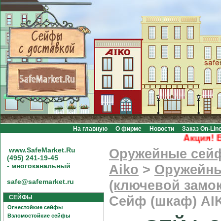
На главную
О фирме
Новости
Заказ On-Lin
Акция! Бесп
www.SafeMarket.Ru
Оружейные сей
(495) 241-19-45
- многоканальный
Aiko
>
Оружейны
safe@safemarket.ru
(ключевой замок
СЕЙФЫ
Сейф (шкаф) AI
Огнестойкие сейфы
Взломостойкие сейфы