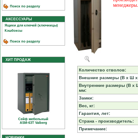
менеджеры.
Поиск по разделу
АКСЕССУАРЫ
Ящики для ключей (ключницы)
Кэшбоксы
Поиск по разделу
ХИТ ПРОДАЖ
Количество стволов:
Внешние размеры (В х Ш х 
Внутренние размеры (В х Ш
мм:
Замки:
Вес, кг:
Гарантия, лет:
Сейф мебельный
Страна - производитель:
ASM-63T Valberg
Примечание:
НОВИНКИ