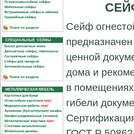
Огневзломостойкие сейфы
СЕЙ
Мебельные сейфы
Встраиваемые сейфы и тайники
Оружейные сейфы
Сейф огнесто
Поиск по разделу
предназначен 
СПЕЦИАЛЬНЫЕ СЕЙФЫ
Блоки депозитных ячеек
Депозитные сейфы, темпокассы
ценной докум
Гостиничные сейфы
Сейфы для лекарств
Автомобильные сейфы
дома и реком
Поиск по разделу
в помещениях
МЕТАЛЛИЧЕСКАЯ МЕБЕЛЬ
Картотеки для бумаг
гибели докуме
Огнестойкие картотеки
new!
Медицинская мебель
new!
Архивные (бухгалтерские) шкафы
Сертификация
Шкафы раздевальные (локеры)
Металлические верстаки
new!
Стеллажи металлические
ГОСТ Р 50862-
Мобильные архивы