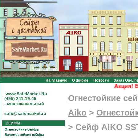
На главную
О фирме
Новости
Заказ On-Lin
Акция! Беспл
www.SafeMarket.Ru
Огнестойкие се
(495) 241-19-45
- многоканальный
Aiko
>
Огнестой
safe@safemarket.ru
СЕЙФЫ
>
Сейф AIKO SS
Огнестойкие сейфы
Взломостойкие сейфы