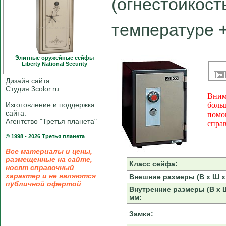
(огнестойкост
температуре 
Элитные оружейные сейфы
Liberty National Security
Дизайн сайта:
Студия 3color.ru
Вним
Изготовление и поддержка
боль
сайта:
помо
Агентство "Третья планета"
спра
© 1998 - 2026 Третья планета
Все материалы и цены,
размещенные на сайте,
Класс сейфа:
носят справочный
характер и не являются
Внешние размеры (В х Ш х 
публичной офертой
Внутренние размеры (В х Ш
мм:
Замки: