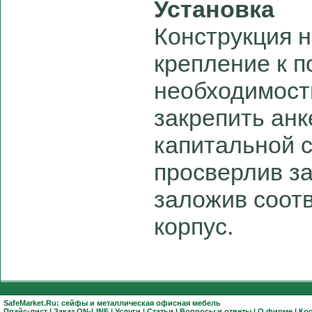
Установка
Конструкция 
крепление к п
необходимост
закрепить ан
капитальной 
просверлив з
заложив соот
корпус.
SafeMarket.Ru:
сейфы
и
металлическая офисная мебель
Прайс-лист
|
Заказ ON-LINE
|
Услуги
|
Статьи
|
Вопросы и ответы
|
О фирме
|
Ко