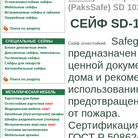
Огневзломостойкие сейфы
(PaksSafe) SD 10
Мебельные сейфы
Встраиваемые сейфы и тайники
Оружейные сейфы
СЕЙФ SD-
Поиск по разделу
Safeg
СПЕЦИАЛЬНЫЕ СЕЙФЫ
Сейф огнестойкий
Блоки депозитных ячеек
предназначен 
Депозитные сейфы, темпокассы
Гостиничные сейфы
ценной докум
Сейфы для лекарств
Автомобильные сейфы
дома и реком
Поиск по разделу
использовани
МЕТАЛЛИЧЕСКАЯ МЕБЕЛЬ
предотвращен
Картотеки для бумаг
Огнестойкие картотеки
new!
Медицинская мебель
new!
от пожара.
Архивные (бухгалтерские) шкафы
Шкафы раздевальные (локеры)
Сертификация
Металлические верстаки
new!
Стеллажи металлические
ГОСТ Р 50862-
Мобильные архивы