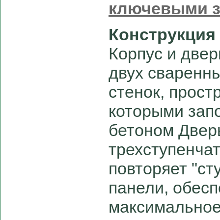
ключевыми 
Конструкция
Корпус и две
двух сваренн
стенок, прост
которыми зап
бетоном Двер
трехступенча
повторяет "ст
панели, обес
максимальное