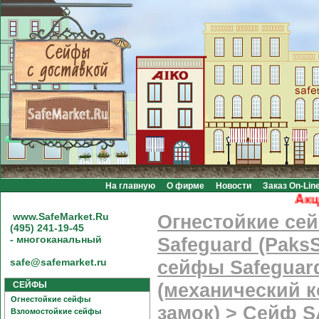
На главную
О фирме
Новости
Заказ On-Lin
Акция! 
www.SafeMarket.Ru
Огнестойкие се
(495) 241-19-45
- многоканальный
Safeguard (PaksS
safe@safemarket.ru
сейфы Safeguard
СЕЙФЫ
(механический 
Огнестойкие сейфы
замок)
>
Сейф 
Взломостойкие сейфы