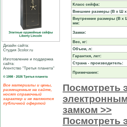
Класс сейфа:
Внешние размеры (В х Ш х 
Внутренние размеры (В х Ш
мм:
Замки:
Элитные оружейные сейфы
Liberty Linсoln
Вес, кг:
Дизайн сайта:
Объем, л:
Студия 3color.ru
Гарантия, лет:
Изготовление и поддержка
Страна - производитель:
сайта:
Агентство "Третья планета"
Примечание:
© 1998 - 2026 Третья планета
Посмотреть э
Все материалы и цены,
размещенные на сайте,
носят справочный
электронным
характер и не являются
публичной офертой
замком >>
Посмотреть э