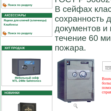
Поиск по разделу
В сейфах клас
АКСЕССУАРЫ
сохранность 
Ящики для ключей (ключницы)
Кэшбоксы
документов и 
Поиск по разделу
течение 60 ми
пожара.
ХИТ ПРОДАЖ
Мебельный сейф
Вним
NTL-24Me Safetronics
боль
помо
спра
НОВИНКИ