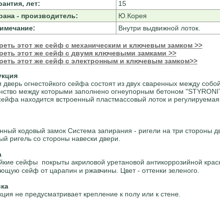
рантия, лет:
15
рана - производитель:
Ю.Корея
имечание:
Внутри выдвижной лоток.
реть этот же сейф с механическим и ключевым замком >>
реть этот же сейф с двумя ключевыми замками >>
реть этот же сейф с электронным и ключевым замком>>
укция
и дверь огнестойкого сейфа состоят из двух сваренных между собой
нство между которыми заполнено огнеупорным бетоном "STYRONI
сейфа находится встроенный пластмассовый лоток и регулируемая
нный кодовый замок Система запирания - ригели на три стороны д
ый ригель со стороны навески двери.
а
йкие сейфы
покрыты акриловой уретановой антикоррозийной крас
щую сейф от царапин и ржавчины. Цвет - оттенки зеленого.
вка
кция не предусматривает крепление к полу или к стене.