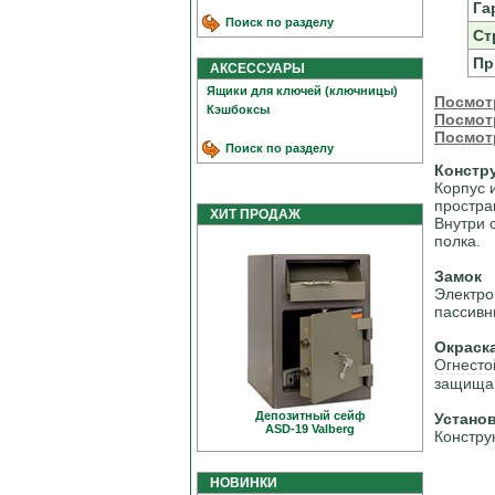
Га
Поиск по разделу
Ст
Пр
АКСЕССУАРЫ
Ящики для ключей (ключницы)
Посмот
Кэшбоксы
Посмот
Посмот
Поиск по разделу
Констр
Корпус 
простра
ХИТ ПРОДАЖ
Внутри 
полка.
Замок
Электро
пассивн
Окраск
Огнесто
защищаю
Депозитный сейф
Устано
ASD-19 Valberg
Констру
НОВИНКИ