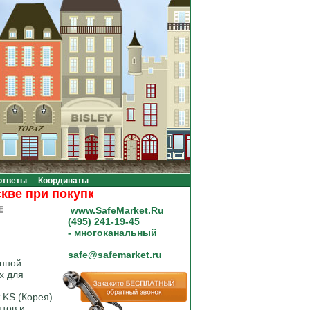
ответы
Координаты
при покупке на сумму от 20000 рублей.
E
www.SafeMarket.Ru
(495) 241-19-45
- многоканальный
safe@safemarket.ru
енной
х для
 KS (Корея)
нтов и