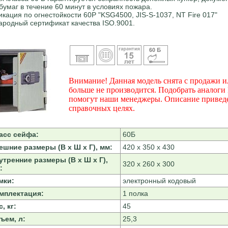
бумаг в течение 60 минут в условиях пожара.
кация по огнестойкости 60P "KSG4500, JIS-S-1037, NT Fire 017"
родный сертификат качества ISO.9001.
Внимание! Данная модель снята с продажи и
больше не производится. Подобрать аналоги
помогут наши менеджеры. Описание привед
справочных целях.
асс сейфа:
60Б
ешние размеры (В х Ш х Г), мм:
420 х 350 х 430
утренние размеры (В х Ш х Г),
320 х 260 х 300
:
мки:
электронный кодовый
мплектация:
1 полка
, кг:
45
ъем, л:
25,3