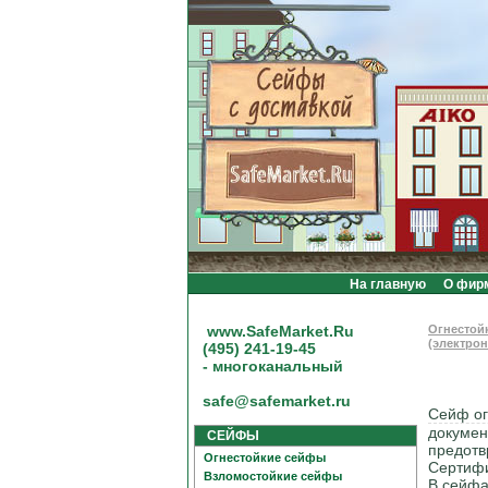
На главную
О фир
www.SafeMarket.Ru
Огнестой
(электро
(495) 241-19-45
- многоканальный
safe@safemarket.ru
Сейф ог
докумен
СЕЙФЫ
предотв
Огнестойкие сейфы
Сертифи
Взломостойкие сейфы
В сейфа