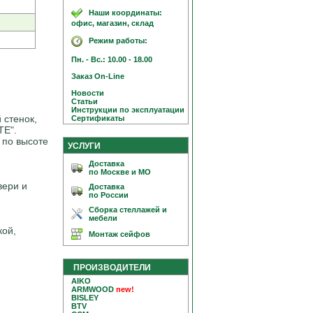
Наши координаты:
офис, магазин, склад
Режим работы:
Пн. - Вс.: 10.00 - 18.00
Заказ On-Line
Новости
Статьи
Инструкции по эксплуатации
 стенок,
Сертификаты
TE".
 по высоте
УСЛУГИ
Доставка
по Москве и МО
вери и
Доставка
по России
Сборка стеллажей и
мебели
кой,
Монтаж сейфов
ПРОИЗВОДИТЕЛИ
AIKO
ARMWOOD
new!
BISLEY
BTV