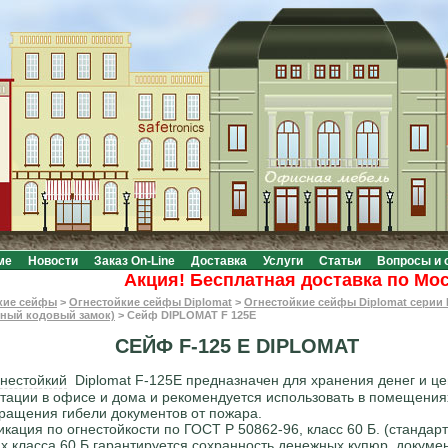
ме
Новости
Заказ On-Line
Доставка
Услуги
Статьи
Вопросы и 
Акция! Бесплатная доставка по Москве 
кие сейфы
>
Огнестойкие сейфы Diplomat
>
Огнестойкие сейфы Diplomat серии 
нный кодовый замок)
>
Сейф DIPLOMAT F 125E
СЕЙФ F-125 E DIPLOMAT
нестойкий
Diplomat F-125E предназначен для хранения денег и ц
тации в офисе и дома и рекомендуется использовать в помещения
ращения гибели документов от пожара.
кация по огнестойкости по ГОСТ Р 50862-96, класс 60 Б. (стандарт
х класса 60 Б гарантируется сохранность денежных купюр, докуме