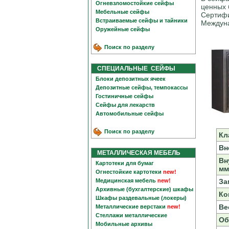
Огневзломостойкие сейфы
ценных 
Мебельные сейфы
Сертифи
Встраиваемые сейфы и тайники
Междуна
Оружейные сейфы
Поиск по разделу
СПЕЦИАЛЬНЫЕ СЕЙФЫ
Блоки депозитных ячеек
Депозитные сейфы, темпокассы
Гостиничные сейфы
Сейфы для лекарств
Автомобильные сейфы
Поиск по разделу
Кл
Вн
МЕТАЛЛИЧЕСКАЯ МЕБЕЛЬ
Вн
Картотеки для бумаг
мм
Огнестойкие картотеки
new!
Медицинская мебель
new!
За
Архивные (бухгалтерские) шкафы
Ко
Шкафы раздевальные (локеры)
Вес
Металлические верстаки
new!
Стеллажи металлические
Об
Мобильные архивы