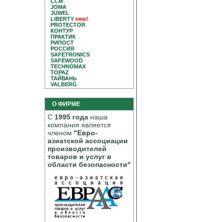
CCM
JOMA
JUWEL
LIBERTY
new!
PROTECTOR
КОНТУР
ПРАКТИК
РИПОСТ
РОССИЯ
SAFETRONICS
SAFEWOOD
TECHNOMAX
TOPAZ
ТАЙВАНЬ
VALBERG
О ФИРМЕ
С
1995 года
наша
компания является
членом
"Евро-
азиатской ассоциации
производителей
товаров и услуг в
области безопасности"